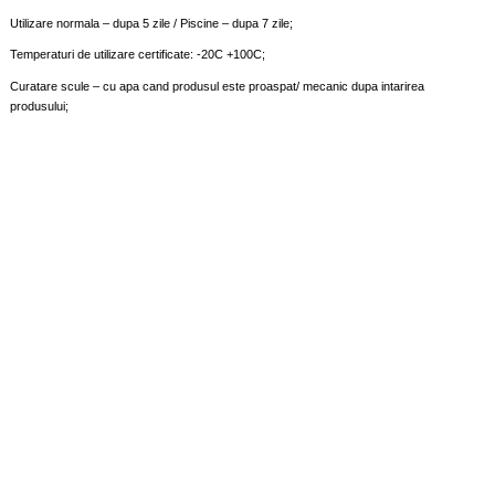
Utilizare normala – dupa 5 zile / Piscine – dupa 7 zile;
Temperaturi de utilizare certificate: -20C +100C;
Curatare scule – cu apa cand produsul este proaspat/ mecanic dupa intarirea
produsului;