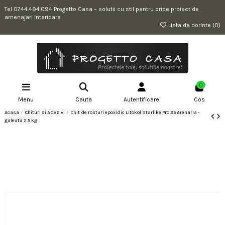
Tel 0744.494.094 Progetto Casa – solutii cu stil pentru orice proiect de
amenajari interioare
Lista de dorinte (
0
)
0
Menu
Cauta
Autentificare
Cos
Acasa
Chituri si Adezivi
Chit de rosturi epoxidic Litokol Starlike Pro 35 Arenaria -
galeata 2.5 kg