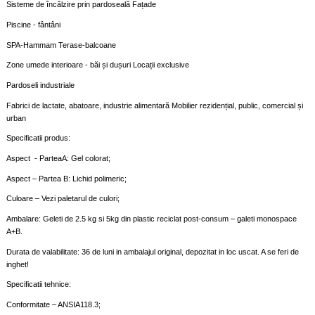
Sisteme de încălzire prin pardoseală Fațade
Piscine - fântâni
SPA-Hammam Terase-balcoane
Zone umede interioare - băi și dușuri Locații exclusive
Pardoseli industriale
Fabrici de lactate, abatoare, industrie alimentară Mobilier rezidențial, public, comercial și
urban
Specificatii produs:
Aspect - ParteaA: Gel colorat;
Aspect – Partea B: Lichid polimeric;
Culoare – Vezi paletarul de culori;
Ambalare: Geleti de 2.5 kg si 5kg din plastic reciclat post-consum – galeti monospace
A+B.
Durata de valabilitate: 36 de luni in ambalajul original, depozitat in loc uscat. A se feri de
inghet!
Specificatii tehnice:
Conformitate – ANSIA118.3;