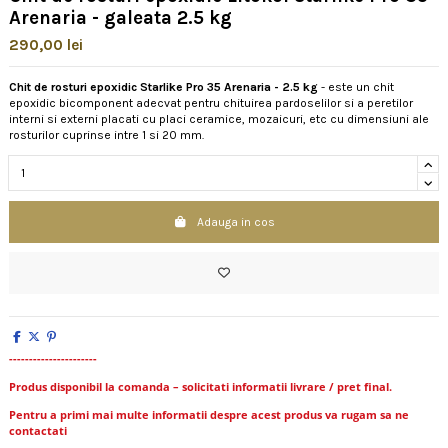
Arenaria - galeata 2.5 kg
290,00 lei
Chit de rosturi epoxidic Starlike Pro 35 Arenaria - 2.5 kg
- este un chit
epoxidic bicomponent adecvat pentru chituirea pardoselilor si a peretilor
interni si externi placati cu placi ceramice, mozaicuri, etc cu dimensiuni ale
rosturilor cuprinse intre 1 si 20 mm.
Adauga in cos
----------------------
Produs disponibil la comanda – solicitati informatii livrare / pret final.
Pentru a primi mai multe informatii despre acest produs va rugam sa ne
contactati