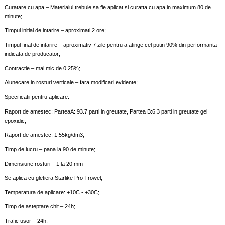
Curatare cu apa – Materialul trebuie sa fie aplicat si curatta cu apa in maximum 80 de
minute;
Timpul initial de intarire – aproximati 2 ore;
Timpul final de intarire – aproximativ 7 zile pentru a atinge cel putin 90% din performanta
indicata de producator;
Contractie – mai mic de 0.25%;
Alunecare in rosturi verticale – fara modificari evidente;
Specificatii pentru aplicare:
Raport de amestec: ParteaA: 93.7 parti in greutate, Partea B:6.3 parti in greutate gel
epoxidic;
Raport de amestec: 1.55kg/dm3;
Timp de lucru – pana la 90 de minute;
Dimensiune rosturi – 1 la 20 mm
Se aplica cu gletiera Starlike Pro Trowel;
Temperatura de aplicare: +10C - +30C;
Timp de asteptare chit – 24h;
Trafic usor – 24h;