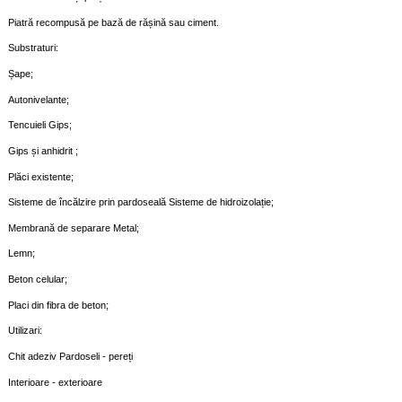
Piatră recompusă pe bază de rășină sau ciment.
Substraturi:
Șape;
Autonivelante;
Tencuieli Gips;
Gips și anhidrit ;
Plăci existente;
Sisteme de încălzire prin pardoseală Sisteme de hidroizolație;
Membrană de separare Metal;
Lemn;
Beton celular;
Placi din fibra de beton;
Utilizari:
Chit adeziv Pardoseli - pereți
Interioare - exterioare