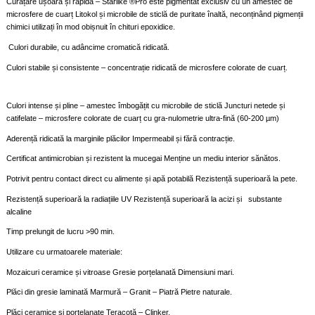
Curățare ușoară și rapidă – Starlike ®Pro este pigmentat exclusiv cu un amestec de
microsfere de cuarț Litokol și microbile de sticlă de puritate înaltă, neconținând pigmenții
chimici utilizați în mod obișnuit în chituri epoxidice.
Culori durabile, cu adâncime cromatică ridicată.
Culori stabile și consistente – concentrație ridicată de microsfere colorate de cuarț.
Culori intense și pline – amestec îmbogățit cu microbile de sticlă Juncturi netede și
catifelate – microsfere colorate de cuarț cu gra-nulometrie ultra-fină (60-200 µm)
Aderență ridicată la marginile plăcilor Impermeabil și fără contracție.
Certificat antimicrobian și rezistent la mucegai Menține un mediu interior sănătos.
Potrivit pentru contact direct cu alimente și apă potabilă Rezistență superioară la pete.
Rezistență superioară la radiațiile UV Rezistență superioară la acizi și substante
alcaline
Timp prelungit de lucru >90 min.
Utilizare cu urmatoarele materiale:
Mozaicuri ceramice și vitroase Gresie porțelanată Dimensiuni mari.
Plăci din gresie laminată Marmură – Granit – Piatră Pietre naturale.
Plăci ceramice și porțelanate Teracotă – Clinker.