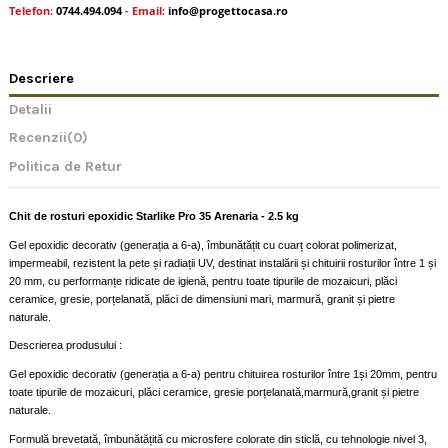
Telefon:
0744.494.094
- Email:
info@progettocasa.ro
Descriere
Detalii
Recenzii
(0)
Politica de Retur
Chit de rosturi epoxidic Starlike Pro
35 Arenaria
- 2.5 kg
Gel epoxidic decorativ (generația a 6-a), îmbunătățit cu cuarț colorat polimerizat,
impermeabil, rezistent la pete și radiații UV, destinat instalării și chituirii rosturilor între 1 și
20 mm, cu performanțe ridicate de igienă, pentru toate tipurile de mozaicuri, plăci
ceramice, gresie, porțelanată, plăci de dimensiuni mari, marmură, granit și pietre
naturale.
Descrierea produsului :
Gel epoxidic decorativ (generația a 6-a) pentru chituirea rosturilor între 1și 20mm, pentru
toate tipurile de mozaicuri, plăci ceramice, gresie porțelanată,marmură,granit și pietre
naturale.
Formulă brevetată, îmbunătățită cu microsfere colorate din sticlă, cu tehnologie nivel 3,