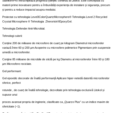
Starlike®Pro întruchipează progresul științific continuu al Litokol. Este concepută cu
materii prime inovatoare pentru a îmbunătăți experiența de instalare și siguranța, precum
și pentru a reduce impactul asupra mediului.
Proiectat cu tehnologia Level3ColorQuartzMicrosphere® Tehnologia Level 2 Recycled
Crystal Microsphere ® Tehnologia Zherorisk®EpoxyGel.
Tehnologia Defender Anti-Microbial.
Tehnologi culorii:
Conține 200 de milioane de microsfere de cuarț pe kilogram Diametrul microsferelor
variază între 60 și 200 µm Acoperire cu microsfere polimerice Pigmentare prin suspensie
umedă a microsferelor.
Conţine 85 milioane de microbile de sticlă pe kg Diametru al microsferelor între 60 și 180
µm Microsfere reciclate.
Gel performant:
Gel epoxidic decorativ de înaltă performanță Aplicare hiper-netedă datorită microsferelor
sferice, perfect
rotunde , de cuarț de înaltă tehnologie, dezvoltate prin tehnologia exclusivă Litokol și
supuse unui
proces avansat propriu de inginerie, clasificate ca „Quarzo Plus” cu un indice maxim de
sfericitate (~1).