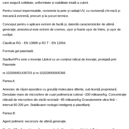
care asigură soliditate, uniformitate și stabilitate totală a culorii.
Pentru rosturi impermeabile, rezistente la pete și radiații UV, cu rezistență chi-mică și
mecanică extremă, precum și la șocuri termice.
Conceput pentru o aplicare extrem de facilă și, datorită caracteristicilor de ultimă
generație, amestecul este extrem de cremos, ușor și foarte ușor de întins, și ușor de
curățat.
Clasificat RG - EN 13888 și R2 T - EN 12004.
Formula gel patentată:
Starlike®Pro este o invenție Litokol cu un conținut ridicat de inovație, protejată prin
Patentele
nr.102006901436703 și nr.102028000005366
Partea A:
Amestec de rășini epoxidice cu greutăți moleculare diferite, sub licență proprietară.
Densitate mare de microsfere de cuarț polimerizat colorat ~200 milioane/kg. Concentrație
ridicată de microsfere din sticlă reciclată ~85 milioane/kg Granulometrie ultra-fină –
interval 60-200 µm. Stabilizatori reologici inteligenți și plastifianți.
Partea B:
Agent polimeric necoroziv de ultimă generație.