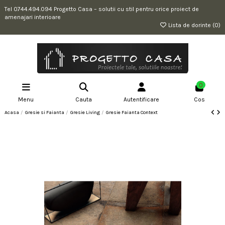
Tel 0744.494.094 Progetto Casa – solutii cu stil pentru orice proiect de
amenajari interioare
Lista de dorinte (
0
)
0
Menu
Cauta
Autentificare
Cos
Acasa
Gresie si Faianta
Gresie Living
Gresie Faianta Context