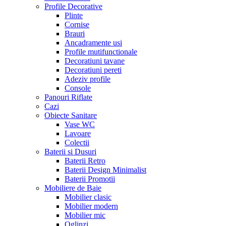
Profile Decorative
Plinte
Cornise
Brauri
Ancadramente usi
Profile mutifunctionale
Decoratiuni tavane
Decoratiuni pereti
Adeziv profile
Console
Panouri Riflate
Cazi
Obiecte Sanitare
Vase WC
Lavoare
Colectii
Baterii si Dusuri
Baterii Retro
Baterii Design Minimalist
Baterii Promotii
Mobiliere de Baie
Mobilier clasic
Mobilier modern
Mobilier mic
Oglinzi