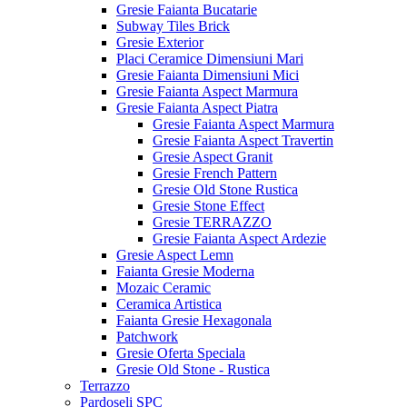
Gresie Faianta Bucatarie
Subway Tiles Brick
Gresie Exterior
Placi Ceramice Dimensiuni Mari
Gresie Faianta Dimensiuni Mici
Gresie Faianta Aspect Marmura
Gresie Faianta Aspect Piatra
Gresie Faianta Aspect Marmura
Gresie Faianta Aspect Travertin
Gresie Aspect Granit
Gresie French Pattern
Gresie Old Stone Rustica
Gresie Stone Effect
Gresie TERRAZZO
Gresie Faianta Aspect Ardezie
Gresie Aspect Lemn
Faianta Gresie Moderna
Mozaic Ceramic
Ceramica Artistica
Faianta Gresie Hexagonala
Patchwork
Gresie Oferta Speciala
Gresie Old Stone - Rustica
Terrazzo
Pardoseli SPC