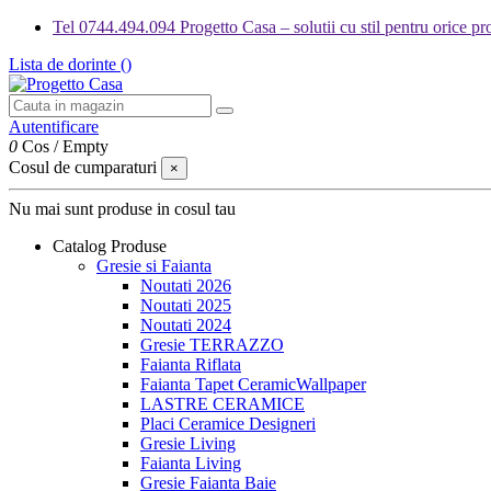
Tel 0744.494.094 Progetto Casa – solutii cu stil pentru orice pro
Lista de dorinte (
)
Autentificare
0
Cos
/
Empty
Cosul de cumparaturi
×
Nu mai sunt produse in cosul tau
Catalog Produse
Gresie si Faianta
Noutati 2026
Noutati 2025
Noutati 2024
Gresie TERRAZZO
Faianta Riflata
Faianta Tapet CeramicWallpaper
LASTRE CERAMICE
Placi Ceramice Designeri
Gresie Living
Faianta Living
Gresie Faianta Baie