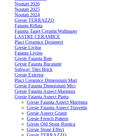
Noutati 2026
Noutati 2025
Noutati 2024
Gresie TERRAZZO
Faianta Riflata
Faianta Tapet CeramicWallpaper
LASTRE CERAMICE
Placi Ceramice Designeri
Gresie Living
Faianta Living
Gresie Faianta Baie
Gresie Faianta Bucatarie
Subway Tiles Brick
Gresie Exterior
Placi Ceramice Dimensiuni Mari
Gresie Faianta Dimensiuni Mici
Gresie Faianta Aspect Marmura
Gresie Faianta Aspect Piatra
Gresie Faianta Aspect Marmura
Gresie Faianta Aspect Travertin
Gresie Aspect Granit
Gresie French Pattern
Gresie Old Stone Rustica
Gresie Stone Effect
Gresie TERRAZZO