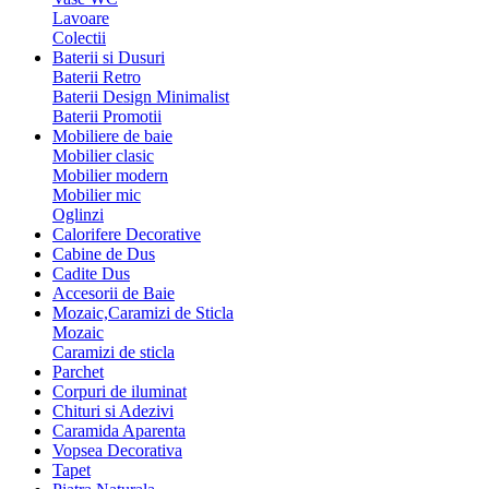
Lavoare
Colectii
Baterii si Dusuri
Baterii Retro
Baterii Design Minimalist
Baterii Promotii
Mobiliere de baie
Mobilier clasic
Mobilier modern
Mobilier mic
Oglinzi
Calorifere Decorative
Cabine de Dus
Cadite Dus
Accesorii de Baie
Mozaic,Caramizi de Sticla
Mozaic
Caramizi de sticla
Parchet
Corpuri de iluminat
Chituri si Adezivi
Caramida Aparenta
Vopsea Decorativa
Tapet