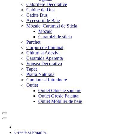
Calorifere Decorative
Cabine de Dus
Cadite Dus
Accesorii de Baie
Mozaic, Caramizi de Sticla
Mozaic
Caramizi de sticla
Parchet
Corpuri de Iluminat
Chituri si Adezivi
Caramida Aparenta
Vopsea Decorativa
Tapet
Piatra Naturala
Curatare si Intretinere
Outlet
Outlet Obiecte sanitare
Outlet Gresie Faianta
Outlet Mobilier de baie
Gresie si Faianta