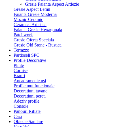
Gresie Faianta Aspect Ardezie
Gresie Aspect Lemn
Faianta Gresie Moderna
Mozaic Ceramic
Ceramica Artistica
Faianta Gresie Hexagonala
Patchwork
Gresie Oferta Speciala
Gresie Old Stone - Rustica
Terrazzo
Pardoseli SPC
Profile Decorative
Plinte
Cornise
Brauri
Ancadramente usi
Profile mutifunctionale
Decoratiuni tavane
Decoratiuni pereti
Adeziv profile
Console
Panouri Riflate
Cazi
Obiecte Sanitare
Vase WC