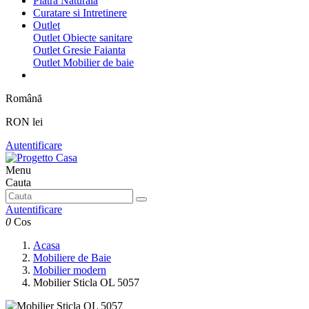
Piatra Naturala
Curatare si Intretinere
Outlet
Outlet Obiecte sanitare
Outlet Gresie Faianta
Outlet Mobilier de baie
Română
RON lei
Autentificare
Menu
Cauta
Autentificare
0
Cos
Acasa
Mobiliere de Baie
Mobilier modern
Mobilier Sticla OL 5057