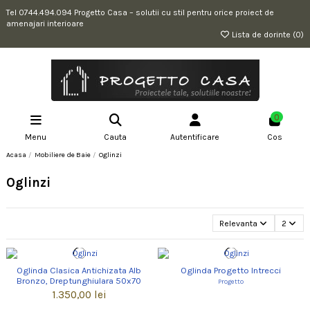
Tel 0744.494.094 Progetto Casa – solutii cu stil pentru orice proiect de
amenajari interioare
Lista de dorinte (
0
)
0
Menu
Cauta
Autentificare
Cos
Acasa
Mobiliere de Baie
Oglinzi
Oglinzi
Relevanta
2
Oglinda Clasica Antichizata Alb
Oglinda Progetto Intrecci
Bronzo, Dreptunghiulara 50x70
Progetto
1.350,00 lei