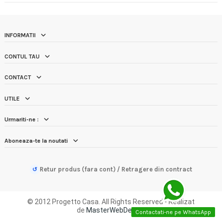
INFORMATII
CONTUL TAU
CONTACT
UTILE
Urmariti-ne :
Aboneaza-te la noutati
Retur produs (fara cont) / Retragere din contract
↺
© 2012 Progetto Casa. All Rights Reserved - Realizat
de
MasterWebDesign
Contactati-ne pe WhatsApp