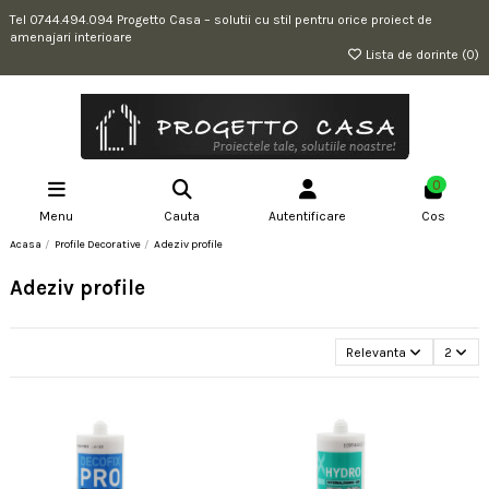
Tel 0744.494.094 Progetto Casa – solutii cu stil pentru orice proiect de
amenajari interioare
Lista de dorinte (
0
)
0
Menu
Cauta
Autentificare
Cos
Acasa
Profile Decorative
Adeziv profile
Adeziv profile
Relevanta
2