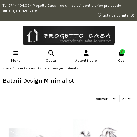
Tel 0744.494.094 Progetto Casa – solutii cu stil pentru orice proiect de
amenajari interioare
Lista de dorinte (
0
)
0
Menu
Cauta
Autentificare
Cos
Acasa
Baterii si Dusuri
Baterii Design Minimalist
Baterii Design Minimalist
Relevanta
32