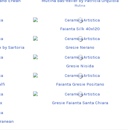
 and Erwan
Mutina Bas-Relief by Patricia Urquiola
Mutina
Faianta Silk 40x120
 by Sartoria
Gresie Nerano
Gresie Nisida
lfi
Faianta Gresie Positano
ix
Gresie Faianta Santa Chiara
rranean