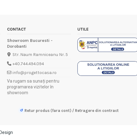
CONTACT
UTILE
Showroom Bucuresti -
Dorobanti
Str. Naum Ramniceanu Nr. 5
+40.744.494.094
info@progettocasa.ro
Va rugam sa sunați pentru
programarea vizitelor în
showroom
↺
Retur produs (fara cont) / Retragere din contract
Design