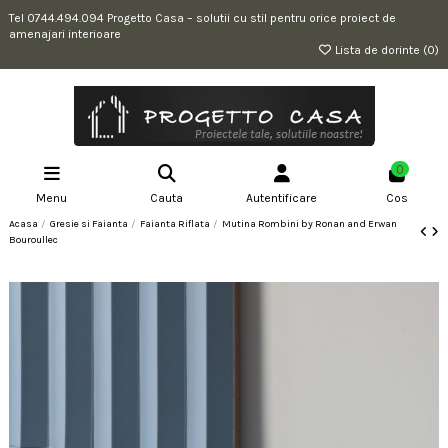
Tel 0744.494.094 Progetto Casa – solutii cu stil pentru orice proiect de
amenajari interioare
Lista de dorinte (
0
)
0
Menu
Cauta
Autentificare
Cos
Acasa
Gresie si Faianta
Faianta Riflata
Mutina Rombini by Ronan and Erwan
Bouroullec