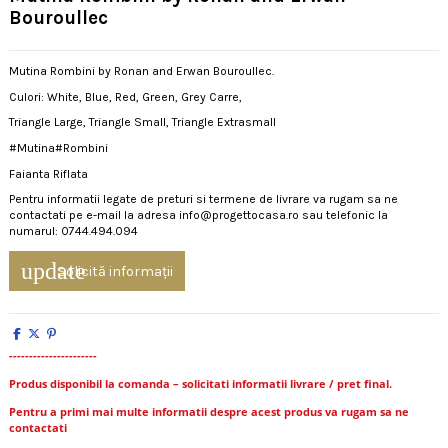
Bouroullec
Mutina Rombini by Ronan and Erwan Bouroullec.
Culori: White, Blue, Red, Green, Grey Carre,
Triangle Large, Triangle Small, Triangle Extrasmall
#Mutina#Rombini
Faianta Riflata
Pentru informatii legate de preturi si termene de livrare va rugam sa ne
contactati pe e-mail la adresa info@progettocasa.ro sau telefonic la
numarul: 0744.494.094
update
Solicită informații
----------------------
Produs disponibil la comanda – solicitati informatii livrare / pret final.
Pentru a primi mai multe informatii despre acest produs va rugam sa ne
contactati