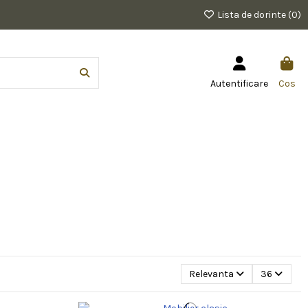
Lista de dorinte (
0
)
Autentificare
Cos
Relevanta
36