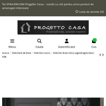
Tel 0744.494.094 Progetto Casa – solutii cu stil pentru orice proiect de
amenajari interioare
Lista de dorinte (
0
)
0
Menu
Cauta
Autentificare
Cos
Acasa
Mobiliere de Baie
Mobilier clasic
Mobilier Baie Italia Legnobagno Deco
D06