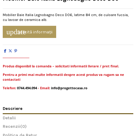
Mobilier Baie Italia Legnobagno Deco D06, latime 84 cm, de culoare fucsia,
cu lavoar de ceramica alb.
update
Solicită informații
----------------------
Produs disponibil la comanda – solicitati informatii livrare / pret final.
Pentru a primi mai multe informatii despre acest produs va rugam sa ne
contactati
Telefon:
0744.494.094
- Email:
info@progettocasa.ro
Descriere
Detalii
Recenzii
(0)
Politica de Retur