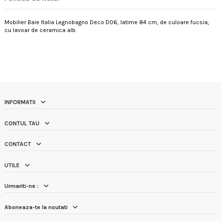
Mobilier Baie Italia Legnobagno Deco D06, latime 84 cm, de culoare fucsia,
cu lavoar de ceramica alb.
INFORMATII
CONTUL TAU
CONTACT
UTILE
Urmariti-ne :
Aboneaza-te la noutati