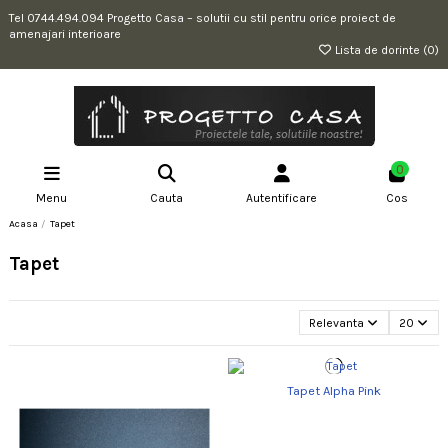
Tel 0744.494.094 Progetto Casa – solutii cu stil pentru orice proiect de
amenajari interioare
Lista de dorinte (
0
)
0
Menu
Cauta
Autentificare
Cos
Acasa
Tapet
Tapet
Relevanta
20
Tapet Alpha Pink