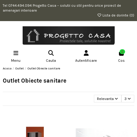
Tel 0744.494.094 Progetto Casa – solutii cu stil pentru orice proiect de
amenajari interioare
Lista de dorinte (
0
)
0
Menu
Cauta
Autentificare
Cos
Acasa
Outlet
Outlet Obiecte sanitare
Outlet Obiecte sanitare
Relevanta
3