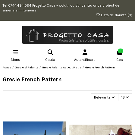
Tel 0744.494.094 Progetto Casa – solutii cu stil pentru orice proiect de
amenajari interioare
Lista de dorinte (
0
)
0
Menu
Cauta
Autentificare
Cos
Acasa
Gresie si Faianta
Gresie Faianta Aspect Piatra
Gresie French Pattern
Gresie French Pattern
Relevanta
16