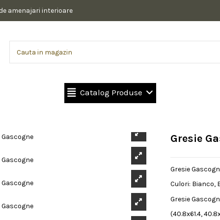
 de amenajari interioare
Catalog Produse
Gresie G
Gresie Gascogne
Culori: Bianco, 
Gresie Gascogne
(40.8x61.4, 40.8