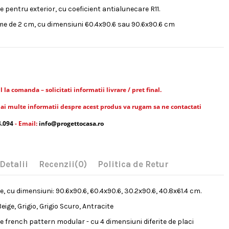
 pentru exterior, cu coeficient antialunecare R11.
me de 2 cm, cu dimensiuni 60.4x90.6 sau 90.6x90.6 cm
la comanda – solicitati informatii livrare / pret final.
ai multe informatii despre acest produs va rugam sa ne contactati
4.094
- Email:
info@progettocasa.ro
Detalii
Recenzii
(0)
Politica de Retur
, cu dimensiuni: 90.6x90.6, 60.4x90.6, 30.2x90.6, 40.8x61.4 cm.
Beige, Grigio, Grigio Scuro, Antracite
 french pattern modular - cu 4 dimensiuni diferite de placi