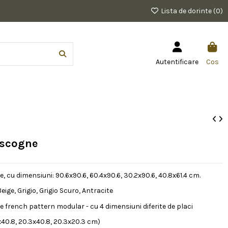
Lista de dorinte (
0
)
Autentificare
Cos
ascogne
, cu dimensiuni: 90.6x90.6, 60.4x90.6, 30.2x90.6, 40.8x61.4 cm.
Beige, Grigio, Grigio Scuro, Antracite
 french pattern modular - cu 4 dimensiuni diferite de placi
x40.8, 20.3x40.8, 20.3x20.3 cm)