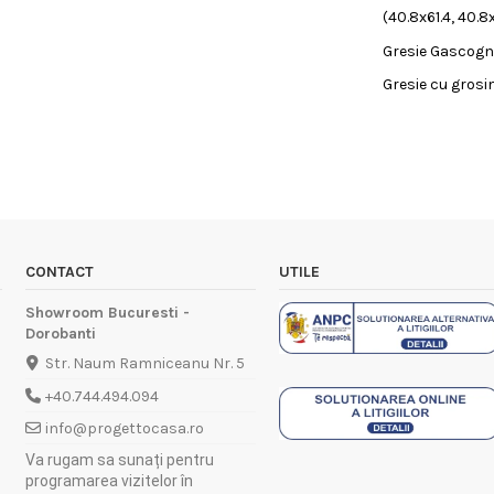
(40.8x61.4, 40.8
Gresie Gascogne
Gresie cu grosi
CONTACT
UTILE
Showroom Bucuresti -
Dorobanti
Str. Naum Ramniceanu Nr. 5
+40.744.494.094
info@progettocasa.ro
Va rugam sa sunați pentru
programarea vizitelor în