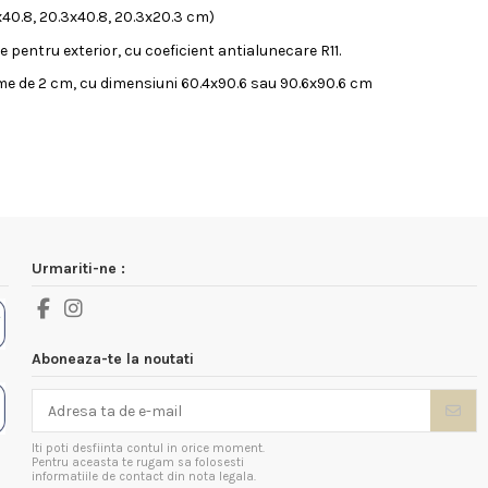
x40.8, 20.3x40.8, 20.3x20.3 cm)
 pentru exterior, cu coeficient antialunecare R11.
me de 2 cm, cu dimensiuni 60.4x90.6 sau 90.6x90.6 cm
Urmariti-ne :
Aboneaza-te la noutati
Iti poti desfiinta contul in orice moment.
Pentru aceasta te rugam sa folosesti
informatiile de contact din nota legala.