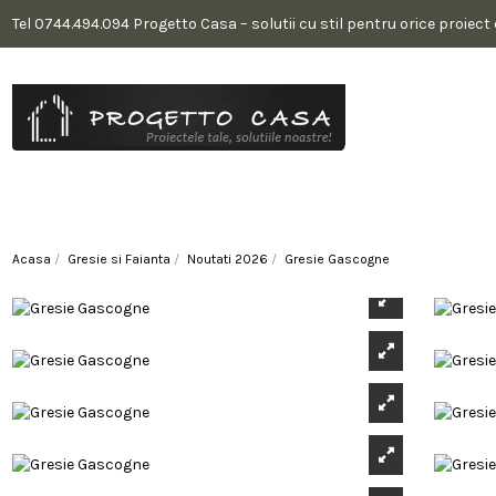
Tel 0744.494.094 Progetto Casa – solutii cu stil pentru orice proiect
Acasa
Gresie si Faianta
Noutati 2026
Gresie Gascogne