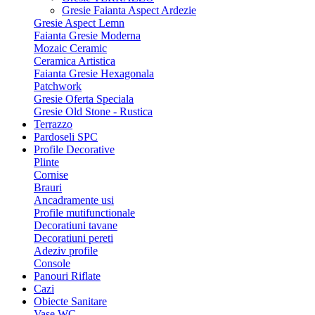
Gresie Faianta Aspect Ardezie
Gresie Aspect Lemn
Faianta Gresie Moderna
Mozaic Ceramic
Ceramica Artistica
Faianta Gresie Hexagonala
Patchwork
Gresie Oferta Speciala
Gresie Old Stone - Rustica
Terrazzo
Pardoseli SPC
Profile Decorative
Plinte
Cornise
Brauri
Ancadramente usi
Profile mutifunctionale
Decoratiuni tavane
Decoratiuni pereti
Adeziv profile
Console
Panouri Riflate
Cazi
Obiecte Sanitare
Vase WC