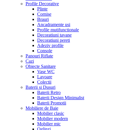
Profile Decorative
Plinte
Cornise
Brauri
Ancadramente usi
Profile mutifunctionale
Decoratiuni tavane
Decoratiuni pereti
Adeziv profile
Console
Panouri Riflate
Cazi
Obiecte Sanitare
Vase WC
Lavoare
Colectii
Baterii si Dusuri
Baterii Retro
Baterii Design Minimalist
Baterii Promotii
Mobiliere de Baie
Mobilier clasic
Mobilier modern
Mobilier mic
Oglinzi