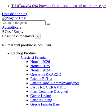
Tel 0744.494.094 Progetto Casa – solutii cu stil pentru orice pro
Lista de dorinte (
)
Autentificare
0
Cos
/
Empty
Cosul de cumparaturi
×
Nu mai sunt produse in cosul tau
Catalog Produse
Gresie si Faianta
Noutati 2026
Noutati 2025
Noutati 2024
Gresie TERRAZZO
Faianta Riflata
Faianta Tapet CeramicWallpaper
LASTRE CERAMICE
Placi Ceramice Designeri
Gresie Living
Faianta Living
Gresie Faianta Baie