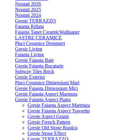
Noutati 2026
Noutati 2025
Noutati 2024
Gresie TERRAZZO
Faianta Riflata
Faianta Tapet CeramicWallpaper
LASTRE CERAMICE
Placi Ceramice Designeri
Gresie Living
Faianta Living
Gresie Faianta Baie
Gresie Faianta Bucatarie
Subway Tiles Brick
Gresie Exterior
Placi Ceramice Dimensiuni Mari
Gresie Faianta Dimensiuni Mici
Gresie Faianta Aspect Marmura
Gresie Faianta Aspect Piatra
Gresie Faianta Aspect Marmura
Gresie Faianta Aspect Travertin
Gresie Aspect Granit
Gresie French Pattern
Gresie Old Stone Rustica
Gresie Stone Effect
Gresie TERRAZZO