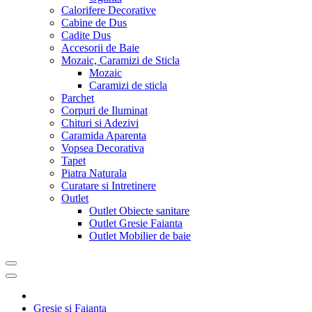
Calorifere Decorative
Cabine de Dus
Cadite Dus
Accesorii de Baie
Mozaic, Caramizi de Sticla
Mozaic
Caramizi de sticla
Parchet
Corpuri de Iluminat
Chituri si Adezivi
Caramida Aparenta
Vopsea Decorativa
Tapet
Piatra Naturala
Curatare si Intretinere
Outlet
Outlet Obiecte sanitare
Outlet Gresie Faianta
Outlet Mobilier de baie
Gresie si Faianta