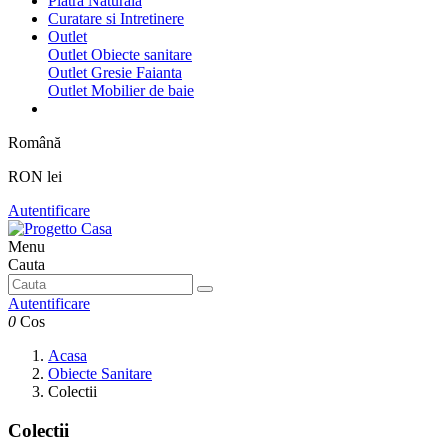
Piatra Naturala
Curatare si Intretinere
Outlet
Outlet Obiecte sanitare
Outlet Gresie Faianta
Outlet Mobilier de baie
Română
RON lei
Autentificare
Menu
Cauta
Autentificare
0
Cos
Acasa
Obiecte Sanitare
Colectii
Colectii