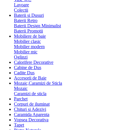
Lavoare
Colectii
Baterii si Dusuri
Baterii Retro
Baterii Design Minimalist
Baterii Promotii
Mobiliere de baie
Mobilier clasic
Mobilier modern
Mobilier mic
Oglinzi
Calorifere Decorative
Cabine de Dus
Cadite Dus
Accesorii de Baie
Mozaic,Caramizi de Sticla
Mozaic
Caramizi de sticla
Parchet
Corpuri de iluminat
Chituri si Adezivi
Caramida Aparenta
Vopsea Decorativa
Tapet