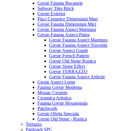
Gresie Faianta Bucatarie
Subway Tiles Brick
Gresie Exterior
Placi Ceramice Dimensiuni Mari
Gresie Faianta Dimensiuni Mici
Gresie Faianta Aspect Marmura
Gresie Faianta Aspect Piatra
Gresie Faianta Aspect Marmura
Gresie Faianta Aspect Travertin
Gresie Aspect Granit
Gresie French Pattern
Gresie Old Stone Rustica
Gresie Stone Effect
Gresie TERRAZZO
Gresie Faianta Aspect Ardezie
Gresie Aspect Lemn
Faianta Gresie Moderna
Mozaic Ceramic
Ceramica Artistica
Faianta Gresie Hexagonala
Patchwork
Gresie Oferta Speciala
Gresie Old Stone - Rustica
Terrazzo
Pardoseli SPC