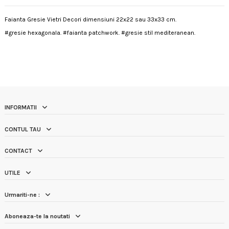
Faianta Gresie Vietri Decori dimensiuni 22x22 sau 33x33 cm.
#gresie hexagonala. #faianta patchwork. #gresie stil mediteranean.
INFORMATII
CONTUL TAU
CONTACT
UTILE
Urmariti-ne :
Aboneaza-te la noutati