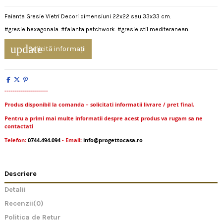
Faianta Gresie Vietri Decori dimensiuni 22x22 sau 33x33 cm.
#gresie hexagonala. #faianta patchwork. #gresie stil mediteranean.
update
Solicită informații
----------------------
Produs disponibil la comanda – solicitati informatii livrare / pret final.
Pentru a primi mai multe informatii despre acest produs va rugam sa ne
contactati
Telefon:
0744.494.094
- Email:
info@progettocasa.ro
Descriere
Detalii
Recenzii
(0)
Politica de Retur