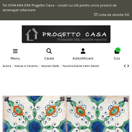
Tel 0744.494.094 Progetto Casa – solutii cu stil pentru orice proiect de
amenajari interioare
Lista de dorinte (
0
)
0
Menu
Cauta
Autentificare
Cos
Acasa
Gresie si Faianta
Noutati 2026
Faianta Gresie Vietri Decori