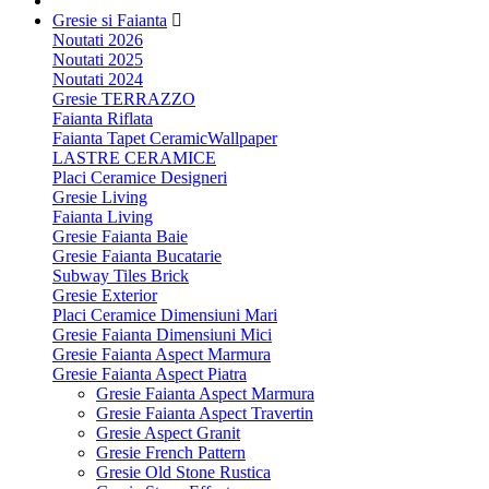
Gresie si Faianta
Noutati 2026
Noutati 2025
Noutati 2024
Gresie TERRAZZO
Faianta Riflata
Faianta Tapet CeramicWallpaper
LASTRE CERAMICE
Placi Ceramice Designeri
Gresie Living
Faianta Living
Gresie Faianta Baie
Gresie Faianta Bucatarie
Subway Tiles Brick
Gresie Exterior
Placi Ceramice Dimensiuni Mari
Gresie Faianta Dimensiuni Mici
Gresie Faianta Aspect Marmura
Gresie Faianta Aspect Piatra
Gresie Faianta Aspect Marmura
Gresie Faianta Aspect Travertin
Gresie Aspect Granit
Gresie French Pattern
Gresie Old Stone Rustica