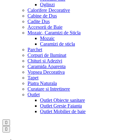
Oglinzi
Calorifere Decorative
Cabine de Dus
Cadite Dus
Accesorii de Baie
Mozaic, Caramizi de Sticla
Mozaic
Caramizi de sticla
Parchet
Corpuri de Iluminat
Chituri si Adezivi
Caramida Aparenta
Vopsea Decorativa
Tapet
Piatra Naturala
Curatare si Intretinere
Outlet
Outlet Obiecte sanitare
Outlet Gresie Faianta
Outlet Mobilier de baie