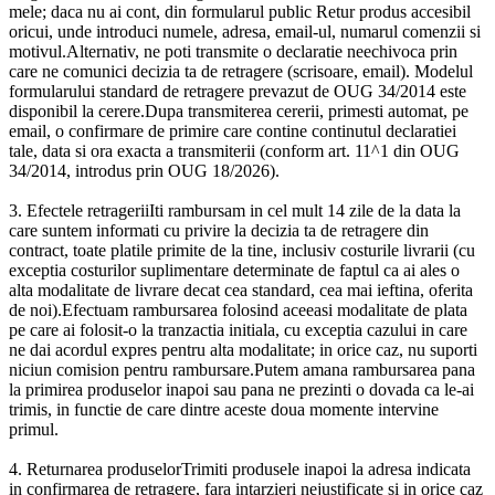
mele; daca nu ai cont, din formularul public Retur produs accesibil
oricui, unde introduci numele, adresa, email-ul, numarul comenzii si
motivul.Alternativ, ne poti transmite o declaratie neechivoca prin
care ne comunici decizia ta de retragere (scrisoare, email). Modelul
formularului standard de retragere prevazut de OUG 34/2014 este
disponibil la cerere.Dupa transmiterea cererii, primesti automat, pe
email, o confirmare de primire care contine continutul declaratiei
tale, data si ora exacta a transmiterii (conform art. 11^1 din OUG
34/2014, introdus prin OUG 18/2026).
3. Efectele retrageriiIti rambursam in cel mult 14 zile de la data la
care suntem informati cu privire la decizia ta de retragere din
contract, toate platile primite de la tine, inclusiv costurile livrarii (cu
exceptia costurilor suplimentare determinate de faptul ca ai ales o
alta modalitate de livrare decat cea standard, cea mai ieftina, oferita
de noi).Efectuam rambursarea folosind aceeasi modalitate de plata
pe care ai folosit-o la tranzactia initiala, cu exceptia cazului in care
ne dai acordul expres pentru alta modalitate; in orice caz, nu suporti
niciun comision pentru rambursare.Putem amana rambursarea pana
la primirea produselor inapoi sau pana ne prezinti o dovada ca le-ai
trimis, in functie de care dintre aceste doua momente intervine
primul.
4. Returnarea produselorTrimiti produsele inapoi la adresa indicata
in confirmarea de retragere, fara intarzieri nejustificate si in orice caz