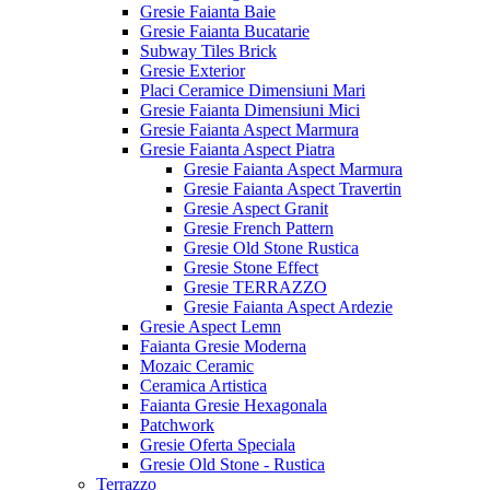
Gresie Faianta Baie
Gresie Faianta Bucatarie
Subway Tiles Brick
Gresie Exterior
Placi Ceramice Dimensiuni Mari
Gresie Faianta Dimensiuni Mici
Gresie Faianta Aspect Marmura
Gresie Faianta Aspect Piatra
Gresie Faianta Aspect Marmura
Gresie Faianta Aspect Travertin
Gresie Aspect Granit
Gresie French Pattern
Gresie Old Stone Rustica
Gresie Stone Effect
Gresie TERRAZZO
Gresie Faianta Aspect Ardezie
Gresie Aspect Lemn
Faianta Gresie Moderna
Mozaic Ceramic
Ceramica Artistica
Faianta Gresie Hexagonala
Patchwork
Gresie Oferta Speciala
Gresie Old Stone - Rustica
Terrazzo