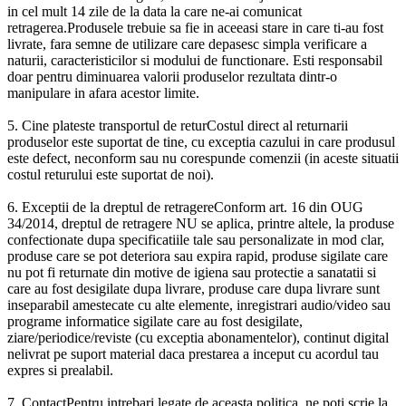
in cel mult 14 zile de la data la care ne-ai comunicat
retragerea.Produsele trebuie sa fie in aceeasi stare in care ti-au fost
livrate, fara semne de utilizare care depasesc simpla verificare a
naturii, caracteristicilor si modului de functionare. Esti responsabil
doar pentru diminuarea valorii produselor rezultata dintr-o
manipulare in afara acestor limite.
5. Cine plateste transportul de returCostul direct al returnarii
produselor este suportat de tine, cu exceptia cazului in care produsul
este defect, neconform sau nu corespunde comenzii (in aceste situatii
costul returului este suportat de noi).
6. Exceptii de la dreptul de retragereConform art. 16 din OUG
34/2014, dreptul de retragere NU se aplica, printre altele, la produse
confectionate dupa specificatiile tale sau personalizate in mod clar,
produse care se pot deteriora sau expira rapid, produse sigilate care
nu pot fi returnate din motive de igiena sau protectie a sanatatii si
care au fost desigilate dupa livrare, produse care dupa livrare sunt
inseparabil amestecate cu alte elemente, inregistrari audio/video sau
programe informatice sigilate care au fost desigilate,
ziare/periodice/reviste (cu exceptia abonamentelor), continut digital
nelivrat pe suport material daca prestarea a inceput cu acordul tau
expres si prealabil.
7. ContactPentru intrebari legate de aceasta politica, ne poti scrie la