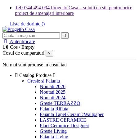
Tel 0744.494.094 Progetto Casa – solutii cu stil pentru orice
proiect de amenajari interioare
Lista de dorinte (
)
Autentificare
0
Cos
/
Empty
Cosul de cumparaturi
×
Nu mai sunt produse in cosul tau
Catalog Produse
Gresie si Faianta
Noutati 2026
Noutati 2025
Noutati 2024
Gresie TERRAZZO
Faianta Riflata
Faianta Tapet CeramicWallpaper
LASTRE CERAMICE
Placi Ceramice Designeri
Gresie Living
Faianta Living