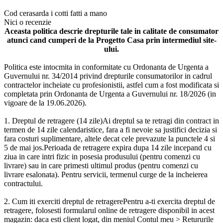
Cod
cerasarda i cotti fatti a mano
Nici o recenzie
Aceasta politica descrie drepturile tale in calitate de consumator
atunci cand cumperi de la Progetto Casa prin intermediul site-
ului.
Politica este intocmita in conformitate cu Ordonanta de Urgenta a
Guvernului nr. 34/2014 privind drepturile consumatorilor in cadrul
contractelor incheiate cu profesionistii, astfel cum a fost modificata si
completata prin Ordonanta de Urgenta a Guvernului nr. 18/2026 (in
vigoare de la 19.06.2026).
1. Dreptul de retragere (14 zile)Ai dreptul sa te retragi din contract in
termen de 14 zile calendaristice, fara a fi nevoie sa justifici decizia si
fara costuri suplimentare, altele decat cele prevazute la punctele 4 si
5 de mai jos.Perioada de retragere expira dupa 14 zile incepand cu
ziua in care intri fizic in posesia produsului (pentru comenzi cu
livrare) sau in care primesti ultimul produs (pentru comenzi cu
livrare esalonata). Pentru servicii, termenul curge de la incheierea
contractului.
2. Cum iti exerciti dreptul de retragerePentru a-ti exercita dreptul de
retragere, folosesti formularul online de retragere disponibil in acest
magazin: daca esti client logat, din meniul Contul meu > Retururile