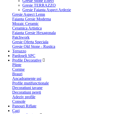
Gresie Stone Effect
Gresie TERRAZZO
Gresie Faianta Aspect Ardezie
Gresie Aspect Lemn
Faianta Gresie Moderna
Mozaic Ceramic
Ceramica Artistica
Faianta Gresie Hexagonala
Patchwork
Gresie Oferta Speciala
Gresie Old Stone - Rustica
Terrazzo
Pardoseli SPC
Profile Decorative
Plinte
Cornise
Brauri
Ancadramente usi
Profile mutifunctionale
Decoratiuni tavane
Decoratiuni pereti
Adeziv profile
Console
Panouri Riflate
Cazi