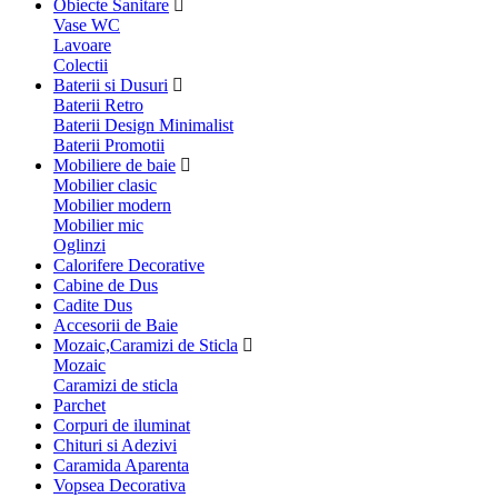
Obiecte Sanitare
Vase WC
Lavoare
Colectii
Baterii si Dusuri
Baterii Retro
Baterii Design Minimalist
Baterii Promotii
Mobiliere de baie
Mobilier clasic
Mobilier modern
Mobilier mic
Oglinzi
Calorifere Decorative
Cabine de Dus
Cadite Dus
Accesorii de Baie
Mozaic,Caramizi de Sticla
Mozaic
Caramizi de sticla
Parchet
Corpuri de iluminat
Chituri si Adezivi
Caramida Aparenta
Vopsea Decorativa