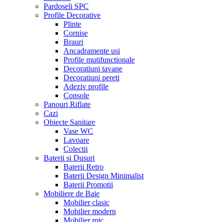
Pardoseli SPC
Profile Decorative
Plinte
Cornise
Brauri
Ancadramente usi
Profile mutifunctionale
Decoratiuni tavane
Decoratiuni pereti
Adeziv profile
Console
Panouri Riflate
Cazi
Obiecte Sanitare
Vase WC
Lavoare
Colectii
Baterii si Dusuri
Baterii Retro
Baterii Design Minimalist
Baterii Promotii
Mobiliere de Baie
Mobilier clasic
Mobilier modern
Mobilier mic