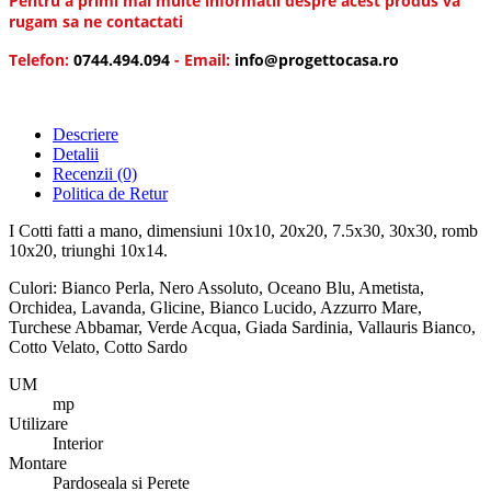
Pentru a primi mai multe informatii despre acest produs va
rugam sa ne contactati
Telefon:
0744.494.094
- Email:
info@progettocasa.ro
Descriere
Detalii
Recenzii
(0)
Politica de Retur
I Cotti fatti a mano, dimensiuni 10x10, 20x20, 7.5x30, 30x30, romb
10x20, triunghi 10x14.
Culori: Bianco Perla, Nero Assoluto, Oceano Blu, Ametista,
Orchidea, Lavanda, Glicine, Bianco Lucido, Azzurro Mare,
Turchese Abbamar, Verde Acqua, Giada Sardinia, Vallauris Bianco,
Cotto Velato, Cotto Sardo
UM
mp
Utilizare
Interior
Montare
Pardoseala si Perete