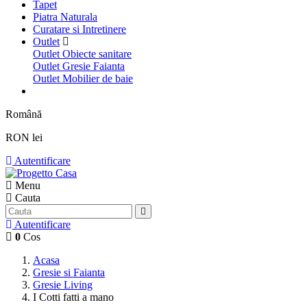
Tapet
Piatra Naturala
Curatare si Intretinere
Outlet
Outlet Obiecte sanitare
Outlet Gresie Faianta
Outlet Mobilier de baie
Română
RON lei
Autentificare
Menu
Cauta
Autentificare
0
Cos
Acasa
Gresie si Faianta
Gresie Living
I Cotti fatti a mano