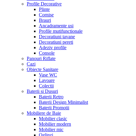
Profile Decorative
Plinte
Cornise
Brauri
Ancadramente usi
Profile mutifunctionale
Decoratiuni tavane
Decoratiuni pereti
Adeziv profile
Console
Panouri Riflate
Cazi
Obiecte Sanitare
Vase WC
Lavoare
Colectii
Baterii si Dusuri
Baterii Retro
Baterii Design Minimalist
Baterii Promotii
Mobiliere de Baie
Mobilier clasic
Mobilier modern
Mobilier mic
Oglinzi