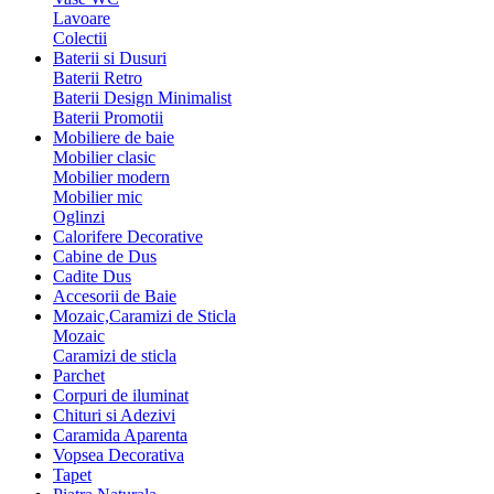
Lavoare
Colectii
Baterii si Dusuri
Baterii Retro
Baterii Design Minimalist
Baterii Promotii
Mobiliere de baie
Mobilier clasic
Mobilier modern
Mobilier mic
Oglinzi
Calorifere Decorative
Cabine de Dus
Cadite Dus
Accesorii de Baie
Mozaic,Caramizi de Sticla
Mozaic
Caramizi de sticla
Parchet
Corpuri de iluminat
Chituri si Adezivi
Caramida Aparenta
Vopsea Decorativa
Tapet