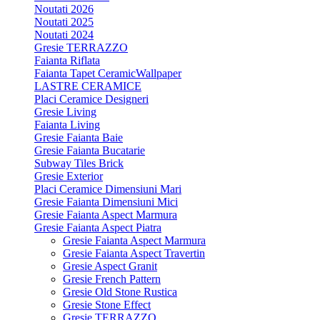
Noutati 2026
Noutati 2025
Noutati 2024
Gresie TERRAZZO
Faianta Riflata
Faianta Tapet CeramicWallpaper
LASTRE CERAMICE
Placi Ceramice Designeri
Gresie Living
Faianta Living
Gresie Faianta Baie
Gresie Faianta Bucatarie
Subway Tiles Brick
Gresie Exterior
Placi Ceramice Dimensiuni Mari
Gresie Faianta Dimensiuni Mici
Gresie Faianta Aspect Marmura
Gresie Faianta Aspect Piatra
Gresie Faianta Aspect Marmura
Gresie Faianta Aspect Travertin
Gresie Aspect Granit
Gresie French Pattern
Gresie Old Stone Rustica
Gresie Stone Effect
Gresie TERRAZZO