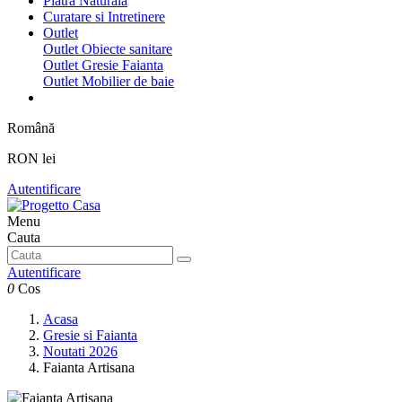
Piatra Naturala
Curatare si Intretinere
Outlet
Outlet Obiecte sanitare
Outlet Gresie Faianta
Outlet Mobilier de baie
Română
RON lei
Autentificare
Menu
Cauta
Autentificare
0
Cos
Acasa
Gresie si Faianta
Noutati 2026
Faianta Artisana