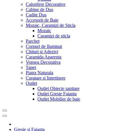
Calorifere Decorative
Cabine de Dus
Cadite Dus
Accesorii de Baie
Mozaic, Caramizi de Sticla
Mozaic
Caramizi de sticla
Parchet
Corpuri de Iluminat
Chituri si Adezivi
Caramida Aparenta
Vopsea Decorativa
Tapet
Piatra Naturala
Curatare si Intretinere
Outlet
Outlet Obiecte sanitare
Outlet Gresie Faianta
Outlet Mobilier de baie
Gresie si Faianta