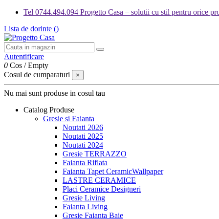
Tel 0744.494.094 Progetto Casa – solutii cu stil pentru orice pro
Lista de dorinte (
)
Autentificare
0
Cos
/
Empty
Cosul de cumparaturi
×
Nu mai sunt produse in cosul tau
Catalog Produse
Gresie si Faianta
Noutati 2026
Noutati 2025
Noutati 2024
Gresie TERRAZZO
Faianta Riflata
Faianta Tapet CeramicWallpaper
LASTRE CERAMICE
Placi Ceramice Designeri
Gresie Living
Faianta Living
Gresie Faianta Baie