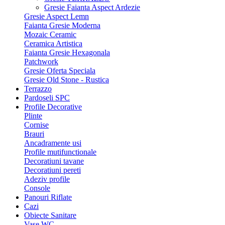
Gresie Faianta Aspect Ardezie
Gresie Aspect Lemn
Faianta Gresie Moderna
Mozaic Ceramic
Ceramica Artistica
Faianta Gresie Hexagonala
Patchwork
Gresie Oferta Speciala
Gresie Old Stone - Rustica
Terrazzo
Pardoseli SPC
Profile Decorative
Plinte
Cornise
Brauri
Ancadramente usi
Profile mutifunctionale
Decoratiuni tavane
Decoratiuni pereti
Adeziv profile
Console
Panouri Riflate
Cazi
Obiecte Sanitare
Vase WC