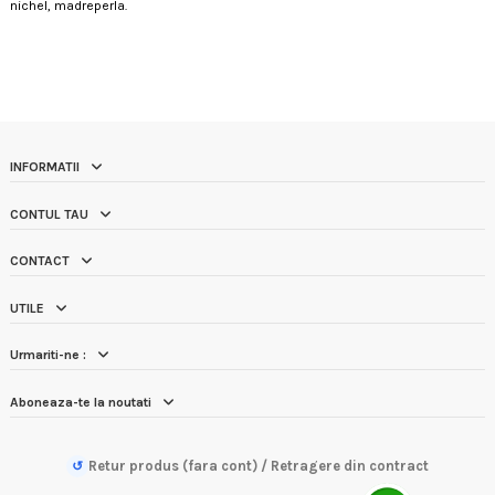
nichel, madreperla.
INFORMATII
CONTUL TAU
CONTACT
UTILE
Urmariti-ne :
Aboneaza-te la noutati
Retur produs (fara cont) / Retragere din contract
↺