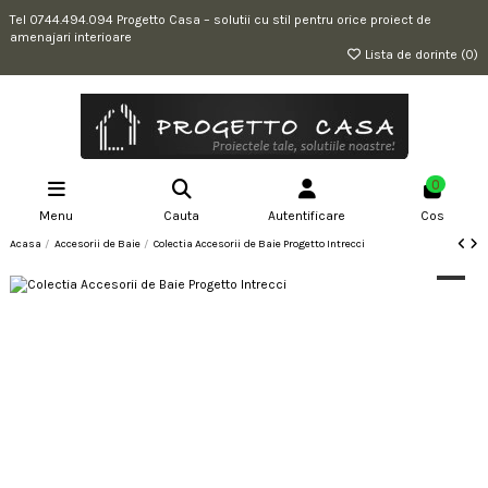
Tel 0744.494.094 Progetto Casa – solutii cu stil pentru orice proiect de
amenajari interioare
Lista de dorinte (
0
)
0
Menu
Cauta
Autentificare
Cos
Acasa
Accesorii de Baie
Colectia Accesorii de Baie Progetto Intrecci