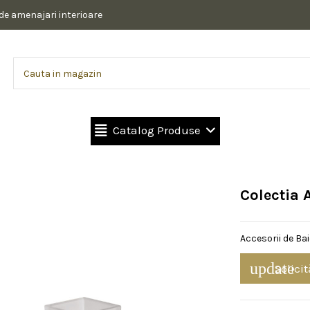
 de amenajari interioare
Catalog Produse
Colectia 
Accesorii de Bai
update
Solicit