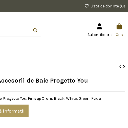
Lista de dorinte (
0
)
Autentificare
Cos
Accesorii de Baie Progetto You
e Progetto You. Finisaj: Crom, Black, White, Green, Fuxia
ă informații