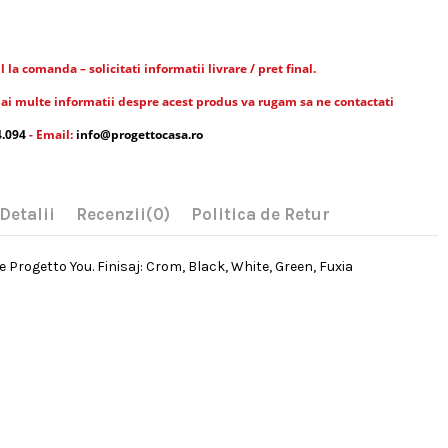
la comanda – solicitati informatii livrare / pret final.
ai multe informatii despre acest produs va rugam sa ne contactati
4.094
- Email:
info@progettocasa.ro
Detalii
Recenzii
(0)
Politica de Retur
e Progetto You. Finisaj: Crom, Black, White, Green, Fuxia