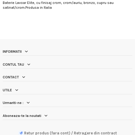
Baterie Lavoar Elite, cu finisaj crom, crom/auriu, bronzo, cupru sau
satinat/crom.Produsa in Italia
INFORMATII
CONTUL TAU
CONTACT
UTILE
Urmariti-ne :
Aboneaza-te la noutati
Retur produs (fara cont) / Retragere din contract
↺