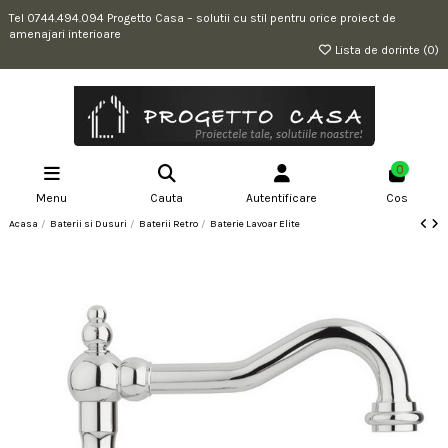
Tel 0744.494.094 Progetto Casa – solutii cu stil pentru orice proiect de
amenajari interioare
Lista de dorinte (
0
)
0
Menu
Cauta
Autentificare
Cos
Acasa
Baterii si Dusuri
Baterii Retro
Baterie Lavoar Elite