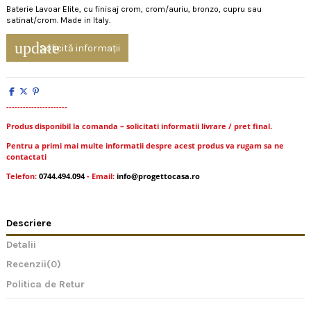
Baterie Lavoar Elite, cu finisaj crom, crom/auriu, bronzo, cupru sau
satinat/crom. Made in Italy.
update
Solicită informații
----------------------
Produs disponibil la comanda – solicitati informatii livrare / pret final.
Pentru a primi mai multe informatii despre acest produs va rugam sa ne
contactati
Telefon:
0744.494.094
- Email:
info@progettocasa.ro
Descriere
Detalii
Recenzii
(0)
Politica de Retur