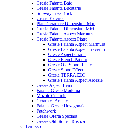
Gresie Faianta Baie
Gresie Faianta Bucatarie
Subway Tiles Brick
Gresie Exterior
Placi Ceramice Dimensiuni Mari
Gresie Faianta Dimensiuni Mici
Gresie Faianta Aspect Marmura
Gresie Faianta Aspect Piatra
Gresie Faianta Aspect Marmura
Gresie Faianta Aspect Travertin
Gresie Aspect Granit
Gresie French Pattern
Gresie Old Stone Rustica
Gresie Stone Effect
Gresie TERRAZZO
Gresie Faianta Aspect Ardezie
Gresie Aspect Lemn
Faianta Gresie Moderna
Mozaic Ceramic
Ceramica Artistica
Faianta Gresie Hexagonala
Patchwork
Gresie Oferta Speciala
Gresie Old Stone - Rustica
Terrazzo