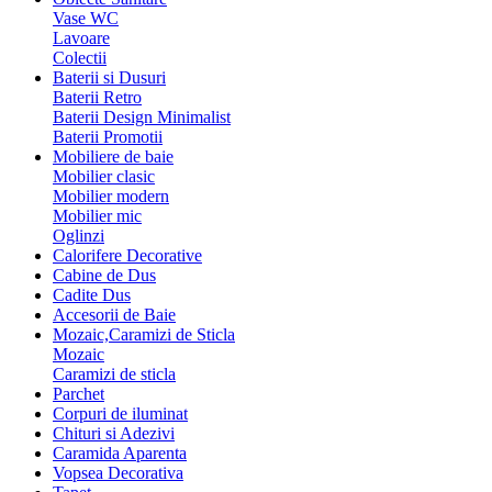
Vase WC
Lavoare
Colectii
Baterii si Dusuri
Baterii Retro
Baterii Design Minimalist
Baterii Promotii
Mobiliere de baie
Mobilier clasic
Mobilier modern
Mobilier mic
Oglinzi
Calorifere Decorative
Cabine de Dus
Cadite Dus
Accesorii de Baie
Mozaic,Caramizi de Sticla
Mozaic
Caramizi de sticla
Parchet
Corpuri de iluminat
Chituri si Adezivi
Caramida Aparenta
Vopsea Decorativa