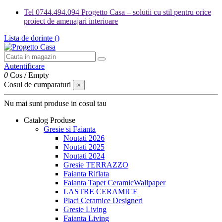
Tel 0744.494.094 Progetto Casa – solutii cu stil pentru orice
proiect de amenajari interioare
Lista de dorinte (
)
Autentificare
0
Cos
/
Empty
Cosul de cumparaturi
×
Nu mai sunt produse in cosul tau
Catalog Produse
Gresie si Faianta
Noutati 2026
Noutati 2025
Noutati 2024
Gresie TERRAZZO
Faianta Riflata
Faianta Tapet CeramicWallpaper
LASTRE CERAMICE
Placi Ceramice Designeri
Gresie Living
Faianta Living