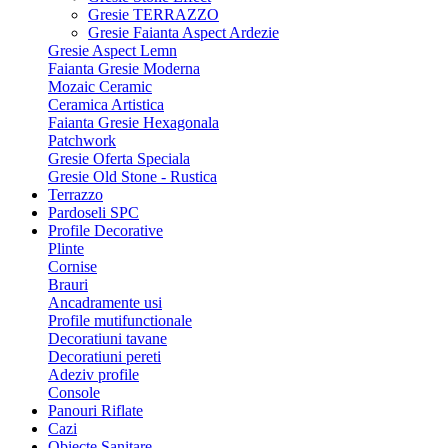
Gresie TERRAZZO
Gresie Faianta Aspect Ardezie
Gresie Aspect Lemn
Faianta Gresie Moderna
Mozaic Ceramic
Ceramica Artistica
Faianta Gresie Hexagonala
Patchwork
Gresie Oferta Speciala
Gresie Old Stone - Rustica
Terrazzo
Pardoseli SPC
Profile Decorative
Plinte
Cornise
Brauri
Ancadramente usi
Profile mutifunctionale
Decoratiuni tavane
Decoratiuni pereti
Adeziv profile
Console
Panouri Riflate
Cazi
Obiecte Sanitare