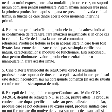
ne dai acordul expres pentru alta modalitate; in orice caz, nu suporti
niciun comision pentru rambursare.Putem amana rambursarea pana
la primirea produselor inapoi sau pana ne prezinti o dovada ca le-ai
trimis, in functie de care dintre aceste doua momente intervine
primul.
4. Returnarea produselorTrimiti produsele inapoi la adresa indicata
in confirmarea de retragere, fara intarzieri nejustificate si in orice caz
in cel mult 14 zile de la data la care ne-ai comunicat
retragerea.Produsele trebuie sa fie in aceeasi stare in care ti-au fost
livrate, fara semne de utilizare care depasesc simpla verificare a
naturii, caracteristicilor si modului de functionare. Esti responsabil
doar pentru diminuarea valorii produselor rezultata dintr-o
manipulare in afara acestor limite.
5. Cine plateste transportul de returCostul direct al returnarii
produselor este suportat de tine, cu exceptia cazului in care produsul
este defect, neconform sau nu corespunde comenzii (in aceste situatii
costul returului este suportat de noi).
6. Exceptii de la dreptul de retragereConform art. 16 din OUG
34/2014, dreptul de retragere NU se aplica, printre altele, la produse
confectionate dupa specificatiile tale sau personalizate in mod clar,
produse care se pot deteriora sau expira rapid, produse sigilate care
nu pot fi returnate din motive de igiena sau protectie a sanatatii si