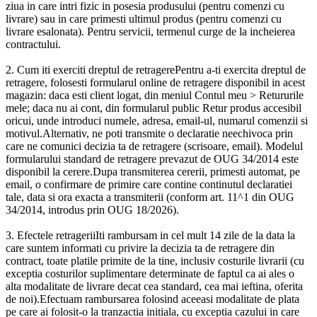
ziua in care intri fizic in posesia produsului (pentru comenzi cu
livrare) sau in care primesti ultimul produs (pentru comenzi cu
livrare esalonata). Pentru servicii, termenul curge de la incheierea
contractului.
2. Cum iti exerciti dreptul de retragerePentru a-ti exercita dreptul de
retragere, folosesti formularul online de retragere disponibil in acest
magazin: daca esti client logat, din meniul Contul meu > Retururile
mele; daca nu ai cont, din formularul public Retur produs accesibil
oricui, unde introduci numele, adresa, email-ul, numarul comenzii si
motivul.Alternativ, ne poti transmite o declaratie neechivoca prin
care ne comunici decizia ta de retragere (scrisoare, email). Modelul
formularului standard de retragere prevazut de OUG 34/2014 este
disponibil la cerere.Dupa transmiterea cererii, primesti automat, pe
email, o confirmare de primire care contine continutul declaratiei
tale, data si ora exacta a transmiterii (conform art. 11^1 din OUG
34/2014, introdus prin OUG 18/2026).
3. Efectele retrageriiIti rambursam in cel mult 14 zile de la data la
care suntem informati cu privire la decizia ta de retragere din
contract, toate platile primite de la tine, inclusiv costurile livrarii (cu
exceptia costurilor suplimentare determinate de faptul ca ai ales o
alta modalitate de livrare decat cea standard, cea mai ieftina, oferita
de noi).Efectuam rambursarea folosind aceeasi modalitate de plata
pe care ai folosit-o la tranzactia initiala, cu exceptia cazului in care