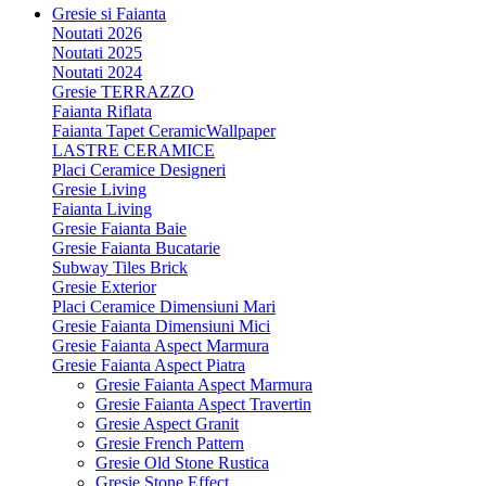
Gresie si Faianta
Noutati 2026
Noutati 2025
Noutati 2024
Gresie TERRAZZO
Faianta Riflata
Faianta Tapet CeramicWallpaper
LASTRE CERAMICE
Placi Ceramice Designeri
Gresie Living
Faianta Living
Gresie Faianta Baie
Gresie Faianta Bucatarie
Subway Tiles Brick
Gresie Exterior
Placi Ceramice Dimensiuni Mari
Gresie Faianta Dimensiuni Mici
Gresie Faianta Aspect Marmura
Gresie Faianta Aspect Piatra
Gresie Faianta Aspect Marmura
Gresie Faianta Aspect Travertin
Gresie Aspect Granit
Gresie French Pattern
Gresie Old Stone Rustica
Gresie Stone Effect