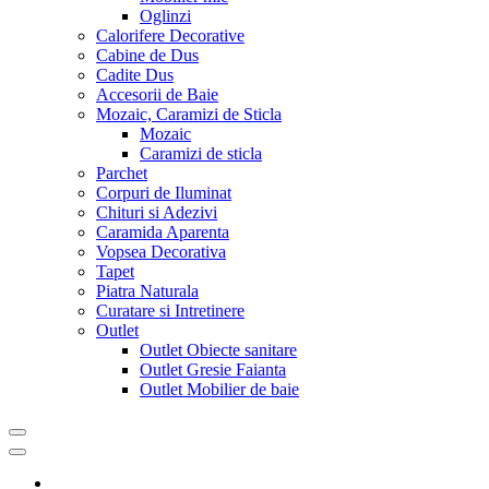
Oglinzi
Calorifere Decorative
Cabine de Dus
Cadite Dus
Accesorii de Baie
Mozaic, Caramizi de Sticla
Mozaic
Caramizi de sticla
Parchet
Corpuri de Iluminat
Chituri si Adezivi
Caramida Aparenta
Vopsea Decorativa
Tapet
Piatra Naturala
Curatare si Intretinere
Outlet
Outlet Obiecte sanitare
Outlet Gresie Faianta
Outlet Mobilier de baie