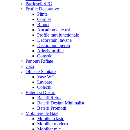
Pardoseli SPC
Profile Decorative
Plinte
Cornise
Brauri
Ancadramente usi
Profile mutifunctionale
Decoratiuni tavane
Decoratiuni pereti
Adeziv profile
Console
Panouri Riflate
Cazi
Obiecte Sanitare
Vase WC
Lavoare
Colectii
Baterii si Dusuri
Baterii Retro
Baterii Design Minimalist
Baterii Promotii
Mobiliere de Baie
Mobilier clasic
Mobilier modern
Mobilier mic