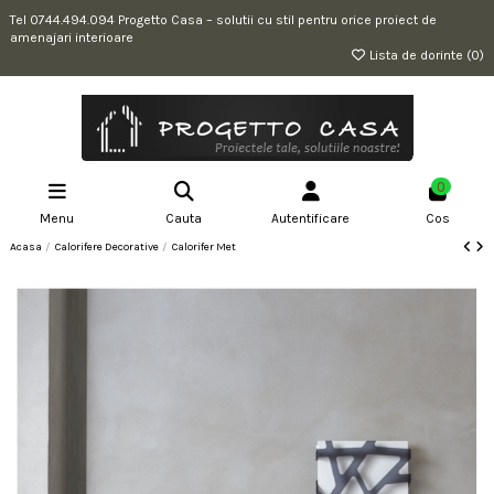
Tel 0744.494.094 Progetto Casa – solutii cu stil pentru orice proiect de
amenajari interioare
Lista de dorinte (
0
)
0
Menu
Cauta
Autentificare
Cos
Acasa
Calorifere Decorative
Calorifer Met