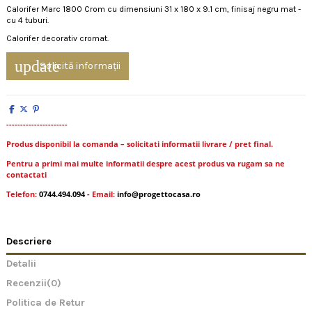
Calorifer Marc 1800 Crom cu dimensiuni 31 x 180 x 9.1 cm, finisaj negru mat -
cu 4 tuburi.
Calorifer decorativ cromat.
update
Solicită informații
----------------------
Produs disponibil la comanda – solicitati informatii livrare / pret final.
Pentru a primi mai multe informatii despre acest produs va rugam sa ne
contactati
Telefon:
0744.494.094
- Email:
info@progettocasa.ro
Descriere
Detalii
Recenzii
(0)
Politica de Retur