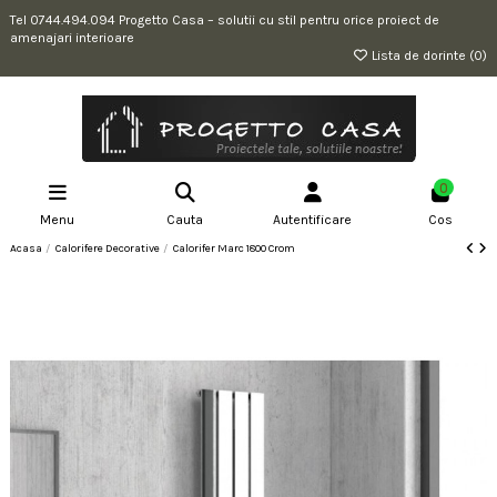
Tel 0744.494.094 Progetto Casa – solutii cu stil pentru orice proiect de
amenajari interioare
Lista de dorinte (
0
)
0
Menu
Cauta
Autentificare
Cos
Acasa
Calorifere Decorative
Calorifer Marc 1800 Crom