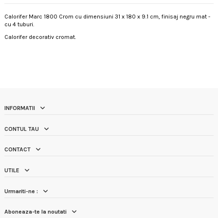
Calorifer Marc 1800 Crom cu dimensiuni 31 x 180 x 9.1 cm, finisaj negru mat -
cu 4 tuburi.
Calorifer decorativ cromat.
INFORMATII
CONTUL TAU
CONTACT
UTILE
Urmariti-ne :
Aboneaza-te la noutati