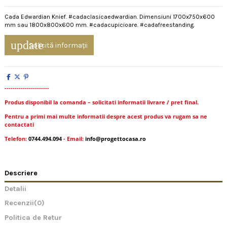
Cada Edwardian Knief. #cadaclasicaedwardian. Dimensiuni 1700x750x600
mm sau 1800x800x600 mm. #cadacupicioare. #cadafreestanding.
update
Solicită informații
----------------------
Produs disponibil la comanda – solicitati informatii livrare / pret final.
Pentru a primi mai multe informatii despre acest produs va rugam sa ne
contactati
Telefon:
0744.494.094
- Email:
info@progettocasa.ro
Descriere
Detalii
Recenzii
(0)
Politica de Retur