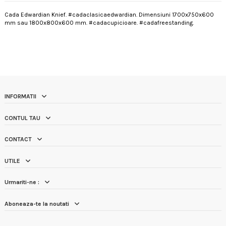
Cada Edwardian Knief. #cadaclasicaedwardian. Dimensiuni 1700x750x600
mm sau 1800x800x600 mm. #cadacupicioare. #cadafreestanding.
INFORMATII
CONTUL TAU
CONTACT
UTILE
Urmariti-ne :
Aboneaza-te la noutati