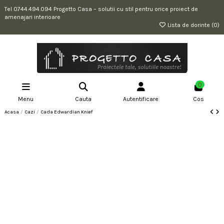
Tel 0744.494.094 Progetto Casa – solutii cu stil pentru orice proiect de
amenajari interioare
Lista de dorinte (
0
)
0
Menu
Cauta
Autentificare
Cos
Acasa
Cazi
Cada Edwardian Knief