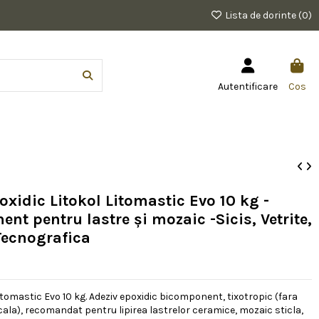
Lista de dorinte (
0
)
Autentificare
Cos
oxidic Litokol Litomastic Evo 10 kg -
nt pentru lastre și mozaic -Sicis, Vetrite,
Tecnografica
itomastic Evo 10 kg. Adeziv epoxidic bicomponent, tixotropic (fara
cala), recomandat pentru lipirea lastrelor ceramice, mozaic sticla,