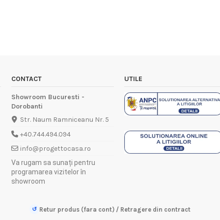
CONTACT
UTILE
Showroom Bucuresti -
Dorobanti
Str. Naum Ramniceanu Nr. 5
+40.744.494.094
info@progettocasa.ro
Va rugam sa sunați pentru
programarea vizitelor în
showroom
↺
Retur produs (fara cont) / Retragere din contract