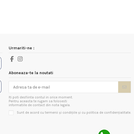
Urmariti-ne :
Aboneaza-te la noutati
Iti poti desfiinta contul in orice moment.
Pentru aceasta te rugam sa folosesti
informatiile de contact din nota legala.
Sunt de acord cu termenii și condițiile și cu politica de confidențialitate.