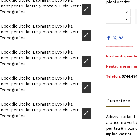
placi Vetrite
----------------------
Produs disponibil 
Pentru a primi m
Telefon:
0744.49
Descriere
Adeziv Litokol L
alunecare verti
pentru #mozaic
#placivetrite