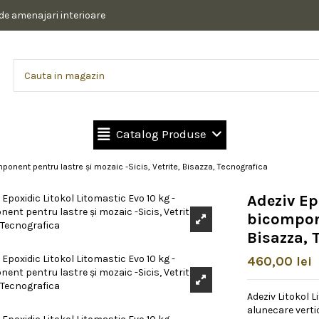
 de amenajari interioare
Catalog Produse
mponent pentru lastre și mozaic -Sicis, Vetrite, Bisazza, Tecnografica
Adeziv Ep
bicompone
Bisazza, 
460,00 lei
Adeziv Litokol L
alunecare verti