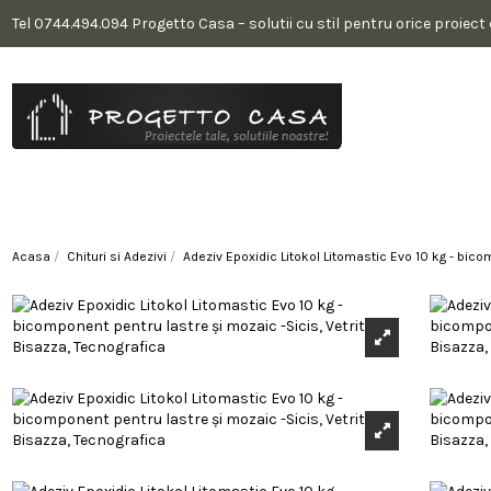
Tel 0744.494.094 Progetto Casa – solutii cu stil pentru orice proiect
Acasa
Chituri si Adezivi
Adeziv Epoxidic Litokol Litomastic Evo 10 kg - bico