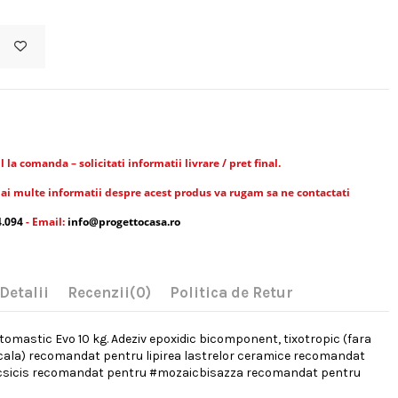
la comanda – solicitati informatii livrare / pret final.
ai multe informatii despre acest produs va rugam sa ne contactati
4.094
- Email:
info@progettocasa.ro
Detalii
Recenzii
(0)
Politica de Retur
itomastic Evo 10 kg. Adeziv epoxidic bicomponent, tixotropic (fara
cala) recomandat pentru lipirea lastrelor ceramice recomandat
sicis recomandat pentru #mozaicbisazza recomandat pentru