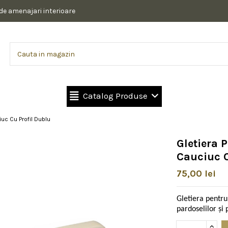
 de amenajari interioare
Catalog Produse
iuc Cu Profil Dublu
Gletiera P
Cauciuc C
75,00 lei
Gletiera pentru
pardoselilor și p