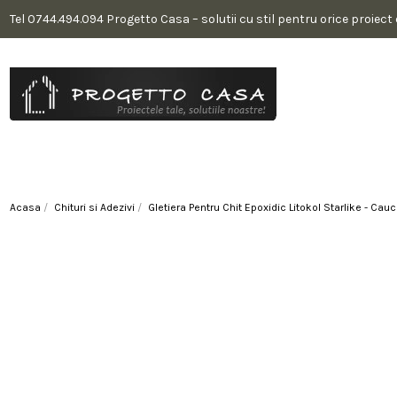
Tel 0744.494.094 Progetto Casa – solutii cu stil pentru orice proiect
Acasa
Chituri si Adezivi
Gletiera Pentru Chit Epoxidic Litokol Starlike - Cauc