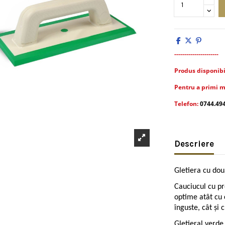
----------------------
Produs disponibil 
Pentru a primi m
Telefon:
0744.49
Descriere
Gletiera cu două
Cauciucul cu pr
optime atât cu c
înguste, cât și 
Gletieral verde 