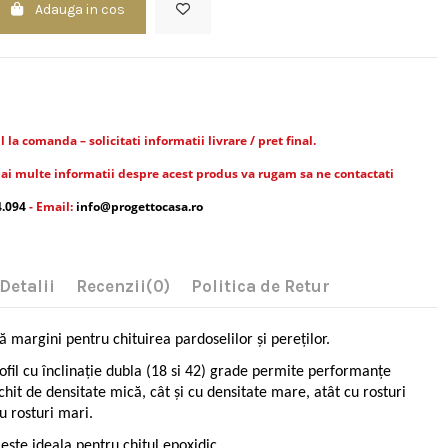
Adauga in cos
la comanda – solicitati informatii livrare / pret final.
ai multe informatii despre acest produs va rugam sa ne contactati
4.094
- Email:
info@progettocasa.ro
Detalii
Recenzii
(0)
Politica de Retur
 margini pentru chituirea pardoselilor și pereților.
ofil cu înclinație dubla (18 si 42) grade permite performanțe
hit de densitate mică, cât și cu densitate mare, atât cu rosturi
cu rosturi mari.
este ideala pentru chitul epoxidic.