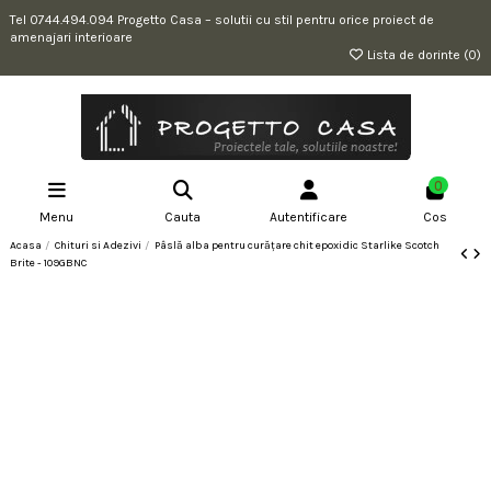
Tel 0744.494.094 Progetto Casa – solutii cu stil pentru orice proiect de
amenajari interioare
Lista de dorinte (
0
)
0
Menu
Cauta
Autentificare
Cos
Acasa
Chituri si Adezivi
Pâslă alba pentru curățare chit epoxidic Starlike Scotch
Brite - 109GBNC