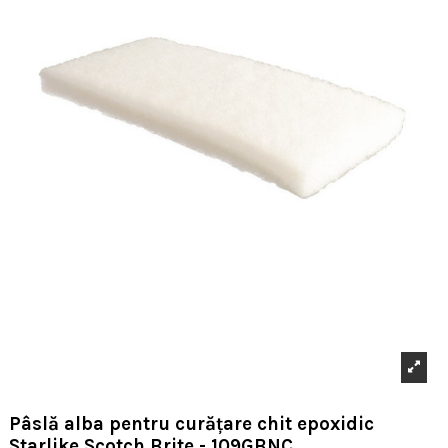
Pâslă alba pentru curățare chit epoxidic
Starlike Scotch Brite - 109GBNC