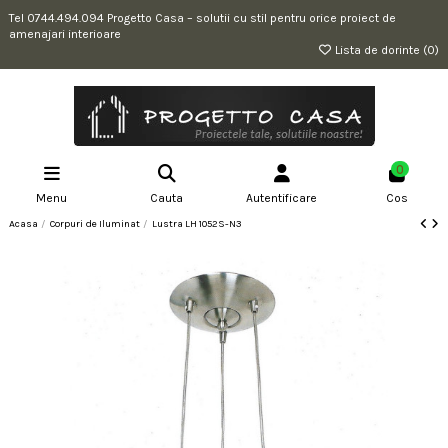
Tel 0744.494.094 Progetto Casa – solutii cu stil pentru orice proiect de
amenajari interioare
Lista de dorinte (
0
)
0
Menu
Cauta
Autentificare
Cos
Acasa
Corpuri de Iluminat
Lustra LH 1052S-N3