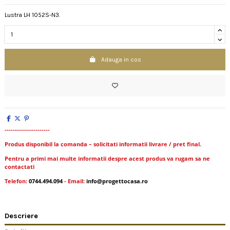
Lustra LH 1052S-N3.
Adauga in cos
----------------------
Produs disponibil la comanda – solicitati informatii livrare / pret final.
Pentru a primi mai multe informatii despre acest produs va rugam sa ne
contactati
Telefon:
0744.494.094
- Email:
info@progettocasa.ro
Descriere