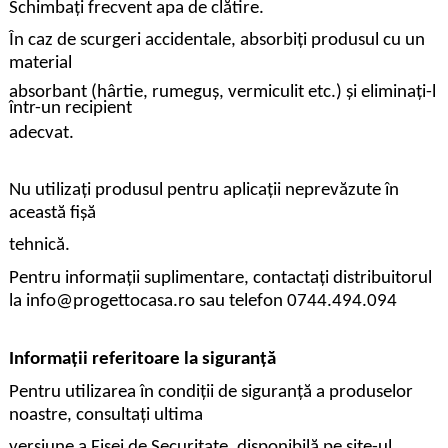
Schimbați frecvent apa de clătire.
În caz de scurgeri accidentale, absorbiți produsul cu un
material
absorbant (hârtie, rumeguș, vermiculit etc.) și eliminați-l
într-un recipient
adecvat.
Nu utilizați produsul pentru aplicații neprevăzute în
această fișă
tehnică.
Pentru informații suplimentare, contactați distribuitorul
la info@progettocasa.ro sau telefon 0744.494.094
Informații referitoare la siguranță
Pentru utilizarea în condiții de siguranță a produselor
noastre, consultați ultima
versiune a Fișei de Securitate, disponibilă pe site-ul