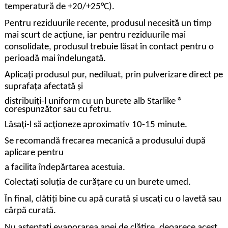
temperatură de +20/+25°C).
Pentru reziduurile recente, produsul necesită un timp
mai scurt de acțiune, iar pentru reziduurile mai
consolidate, produsul trebuie lăsat în contact pentru o
perioadă mai îndelungată.
Aplicați produsul pur, nediluat, prin pulverizare direct pe
suprafața afectată și
distribuiți-l uniform cu un burete alb Starlike ®
corespunzător sau cu fetru.
Lăsați-l să acționeze aproximativ 10-15 minute.
Se recomandă frecarea mecanică a produsului după
aplicare pentru
a facilita îndepărtarea acestuia.
Colectați soluția de curățare cu un burete umed.
În final, clătiți bine cu apă curată și uscați cu o lavetă sau
cârpă curată.
Nu așteptați evaporarea apei de clătire, deoarece acest