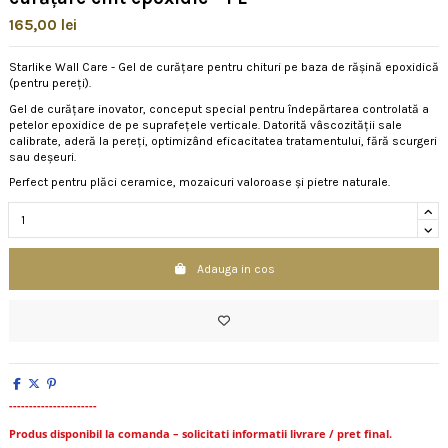
165,00 lei
Starlike Wall Care - Gel de curățare pentru chituri pe baza de rășină epoxidică
(pentru pereți).
Gel de curățare inovator, conceput special pentru îndepărtarea controlată a
petelor epoxidice de pe suprafețele verticale. Datorită vâscozității sale
calibrate, aderă la pereți, optimizând eficacitatea tratamentului, fără scurgeri
sau deșeuri.
Perfect pentru plăci ceramice, mozaicuri valoroase și pietre naturale.
Adauga in cos
----------------------
Produs disponibil la comanda – solicitati informatii livrare / pret final.