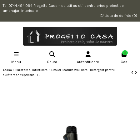
Tel 0744.494.094 Progetto Casa – solutii cu stil pentru orice proiect de
amenajari interioare
Lista de dorinte (
0
)
0
Menu
Cauta
Autentificare
Cos
Acasa
Curatare si Intretinere
Litokol Starlike Wall Care - Detergent pentru
curățare chit epoxidic - 1 L