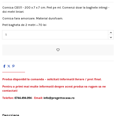
Cornisa CB511 - 200 x 7 x 7 cm. Pret pe ml. Comenzi doar la baghete intregi -
doi metri liniari.
Cornisa fara amorsare. Material durofoam.
Pret bagheta de 2 metri = 70 lei
----------------------
Produs disponibil la comanda – solicitati informatii livrare / pret final.
Pentru a primi mai multe informatii despre acest produs va rugam sa ne
contactati
Telefon:
0744.494.094
- Email:
info@progettocasa.ro
Descriere