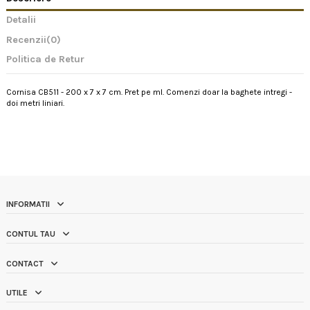
Detalii
Recenzii
(0)
Politica de Retur
Cornisa CB511 - 200 x 7 x 7 cm. Pret pe ml. Comenzi doar la baghete intregi -
doi metri liniari.
INFORMATII
CONTUL TAU
CONTACT
UTILE