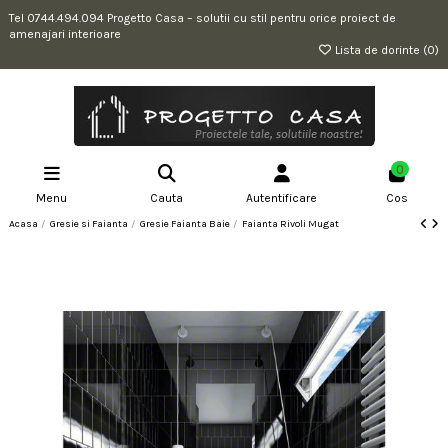
Tel 0744.494.094 Progetto Casa – solutii cu stil pentru orice proiect de
amenajari interioare
Lista de dorinte (
0
)
0
Menu
Cauta
Autentificare
Cos
Acasa
Gresie si Faianta
Gresie Faianta Baie
Faianta Rivoli Mugat