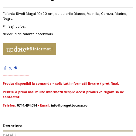
Faianta Rivoli Mugat 10x20 cm, cu culorile Blanco, Vainilla, Cereza, Marino,
Negro.
Finisaj lucios.
decoruri de faianta patchwork.
update
Solicită informații
----------------------
Produs disponibil la comanda – solicitati informatii livrare / pret final.
Pentru a primi mai multe informatii despre acest produs va rugam sa ne
contactati
Telefon:
0744.494.094
- Email:
info@progettocasa.ro
Descriere
Detalii