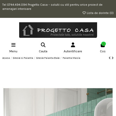
Tel 0744.494.094 Progetto Casa – solutii cu stil pentru orice proiect de
amenajari interioare
Lista de dorinte (
0
)
0
Menu
Cauta
Autentificare
Cos
Acasa
Gresie si Faianta
Gresie Faianta Baie
Faianta Masia