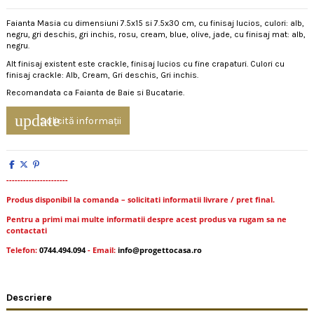
Faianta Masia cu dimensiuni 7.5x15 si 7.5x30 cm, cu finisaj lucios, culori: alb,
negru, gri deschis, gri inchis, rosu, cream, blue, olive, jade, cu finisaj mat: alb,
negru.
Alt finisaj existent este crackle, finisaj lucios cu fine crapaturi. Culori cu
finisaj crackle: Alb, Cream, Gri deschis, Gri inchis.
Recomandata ca Faianta de Baie si Bucatarie.
update
Solicită informații
----------------------
Produs disponibil la comanda – solicitati informatii livrare / pret final.
Pentru a primi mai multe informatii despre acest produs va rugam sa ne
contactati
Telefon:
0744.494.094
- Email:
info@progettocasa.ro
Descriere