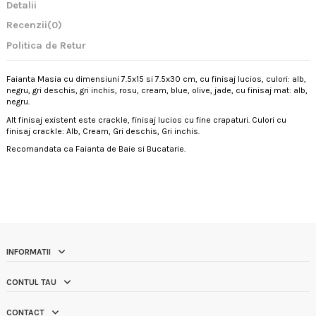
Detalii
Recenzii
(0)
Politica de Retur
Faianta Masia cu dimensiuni 7.5x15 si 7.5x30 cm, cu finisaj lucios, culori: alb,
negru, gri deschis, gri inchis, rosu, cream, blue, olive, jade, cu finisaj mat: alb,
negru.
Alt finisaj existent este crackle, finisaj lucios cu fine crapaturi. Culori cu
finisaj crackle: Alb, Cream, Gri deschis, Gri inchis.
Recomandata ca Faianta de Baie si Bucatarie.
INFORMATII
CONTUL TAU
CONTACT