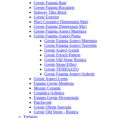
Gresie Faianta Baie
Gresie Faianta Bucatarie
Subway Tiles Brick
Gresie Exterior
Placi Ceramice Dimensiuni Mari
Gresie Faianta Dimensiuni Mici
Gresie Faianta Aspect Marmura
Gresie Faianta Aspect Piatra
Gresie Faianta Aspect Marmura
Gresie Faianta Aspect Travertin
Gresie Aspect Granit
Gresie French Pattern
Gresie Old Stone Rustica
Gresie Stone Effect
Gresie TERRAZZO
Gresie Faianta Aspect Ardezie
Gresie Aspect Lemn
Faianta Gresie Moderna
Mozaic Ceramic
Ceramica Artistica
Faianta Gresie Hexagonala
Patchwork
Gresie Oferta Speciala
Gresie Old Stone - Rustica
Terrazzo