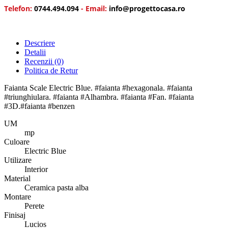
Telefon:
0744.494.094
- Email:
info@progettocasa.ro
Descriere
Detalii
Recenzii
(0)
Politica de Retur
Faianta Scale Electric Blue. #faianta #hexagonala. #faianta
#triunghiulara. #faianta #Alhambra. #faianta #Fan. #faianta
#3D.#faianta #benzen
UM
mp
Culoare
Electric Blue
Utilizare
Interior
Material
Ceramica pasta alba
Montare
Perete
Finisaj
Lucios