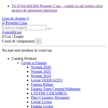
Tel 0744.494.094 Progetto Casa – solutii cu stil pentru orice
proiect de amenajari interioare
Lista de dorinte (
)
Autentificare
0
Cos
/
Empty
Cosul de cumparaturi
×
Nu mai sunt produse in cosul tau
Catalog Produse
Gresie si Faianta
Noutati 2026
Noutati 2025
Noutati 2024
Gresie TERRAZZO
Faianta Riflata
Faianta Tapet CeramicWallpaper
LASTRE CERAMICE
Placi Ceramice Designeri
Gresie Living
Faianta Living