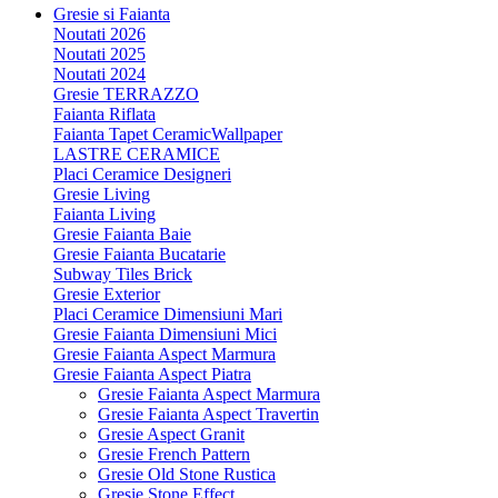
Gresie si Faianta
Noutati 2026
Noutati 2025
Noutati 2024
Gresie TERRAZZO
Faianta Riflata
Faianta Tapet CeramicWallpaper
LASTRE CERAMICE
Placi Ceramice Designeri
Gresie Living
Faianta Living
Gresie Faianta Baie
Gresie Faianta Bucatarie
Subway Tiles Brick
Gresie Exterior
Placi Ceramice Dimensiuni Mari
Gresie Faianta Dimensiuni Mici
Gresie Faianta Aspect Marmura
Gresie Faianta Aspect Piatra
Gresie Faianta Aspect Marmura
Gresie Faianta Aspect Travertin
Gresie Aspect Granit
Gresie French Pattern
Gresie Old Stone Rustica
Gresie Stone Effect