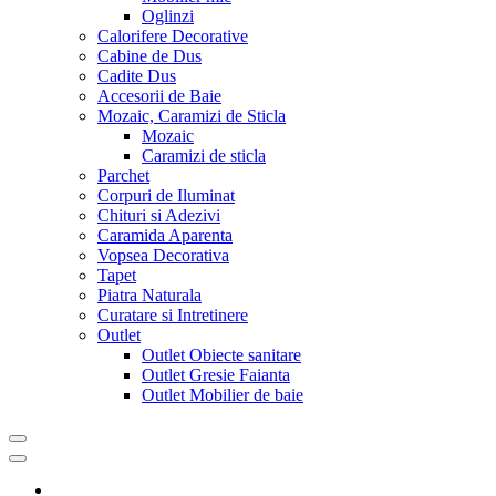
Oglinzi
Calorifere Decorative
Cabine de Dus
Cadite Dus
Accesorii de Baie
Mozaic, Caramizi de Sticla
Mozaic
Caramizi de sticla
Parchet
Corpuri de Iluminat
Chituri si Adezivi
Caramida Aparenta
Vopsea Decorativa
Tapet
Piatra Naturala
Curatare si Intretinere
Outlet
Outlet Obiecte sanitare
Outlet Gresie Faianta
Outlet Mobilier de baie