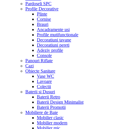
Pardoseli SPC
Profile Decorative
Plinte
Cornise
Brauri
Ancadramente usi
Profile mutifunctionale
Decoratiuni tavane
Decoratiuni pereti
Adeziv profile
Console
Panouri Riflate
Cazi
Obiecte Sanitare
Vase WC
Lavoare
Colectii
Baterii si Dusuri
Baterii Retro
Baterii Design Minimalist
Baterii Promotii
Mobiliere de Baie
Mobilier clasic
Mobilier modern
Mobilier mic