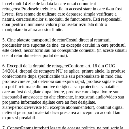
in cel mult 14 zile de la data la care ne-ai comunicat
retragerea.Produsele trebuie sa fie in aceeasi stare in care ti-au fost
livrate, fara semne de utilizare care depasesc simpla verificare a
naturii, caracteristicilor si modului de functionare. Esti responsabil
doar pentru diminuarea valorii produselor rezultata dintr-o
manipulare in afara acestor limite.
5. Cine plateste transportul de returCostul direct al returnarii
produselor este suportat de tine, cu exceptia cazului in care produsul
este defect, neconform sau nu corespunde comenzii (in aceste situatii
costul returului este suportat de noi).
6. Exceptii de la dreptul de retragereConform art. 16 din OUG
34/2014, dreptul de retragere NU se aplica, printre altele, la produse
confectionate dupa specificatiile tale sau personalizate in mod clar,
produse care se pot deteriora sau expira rapid, produse sigilate care
nu pot fi returnate din motive de igiena sau protectie a sanatatii si
care au fost desigilate dupa livrare, produse care dupa livrare sunt
inseparabil amestecate cu alte elemente, inregistrari audio/video sau
programe informatice sigilate care au fost desigilate,
ziare/periodice/reviste (cu exceptia abonamentelor), continut digital
nelivrat pe suport material daca prestarea a inceput cu acordul tau
expres si prealabil.
7. ContactPentru intrebari legate de aceasta politica, ne poti scrie la