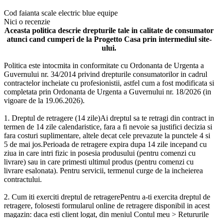
Cod
faianta scale electric blue equipe
Nici o recenzie
Aceasta politica descrie drepturile tale in calitate de consumator
atunci cand cumperi de la Progetto Casa prin intermediul site-
ului.
Politica este intocmita in conformitate cu Ordonanta de Urgenta a
Guvernului nr. 34/2014 privind drepturile consumatorilor in cadrul
contractelor incheiate cu profesionistii, astfel cum a fost modificata si
completata prin Ordonanta de Urgenta a Guvernului nr. 18/2026 (in
vigoare de la 19.06.2026).
1. Dreptul de retragere (14 zile)Ai dreptul sa te retragi din contract in
termen de 14 zile calendaristice, fara a fi nevoie sa justifici decizia si
fara costuri suplimentare, altele decat cele prevazute la punctele 4 si
5 de mai jos.Perioada de retragere expira dupa 14 zile incepand cu
ziua in care intri fizic in posesia produsului (pentru comenzi cu
livrare) sau in care primesti ultimul produs (pentru comenzi cu
livrare esalonata). Pentru servicii, termenul curge de la incheierea
contractului.
2. Cum iti exerciti dreptul de retragerePentru a-ti exercita dreptul de
retragere, folosesti formularul online de retragere disponibil in acest
magazin: daca esti client logat, din meniul Contul meu > Retururile