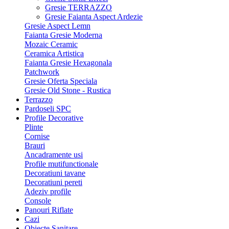
Gresie TERRAZZO
Gresie Faianta Aspect Ardezie
Gresie Aspect Lemn
Faianta Gresie Moderna
Mozaic Ceramic
Ceramica Artistica
Faianta Gresie Hexagonala
Patchwork
Gresie Oferta Speciala
Gresie Old Stone - Rustica
Terrazzo
Pardoseli SPC
Profile Decorative
Plinte
Cornise
Brauri
Ancadramente usi
Profile mutifunctionale
Decoratiuni tavane
Decoratiuni pereti
Adeziv profile
Console
Panouri Riflate
Cazi
Obiecte Sanitare