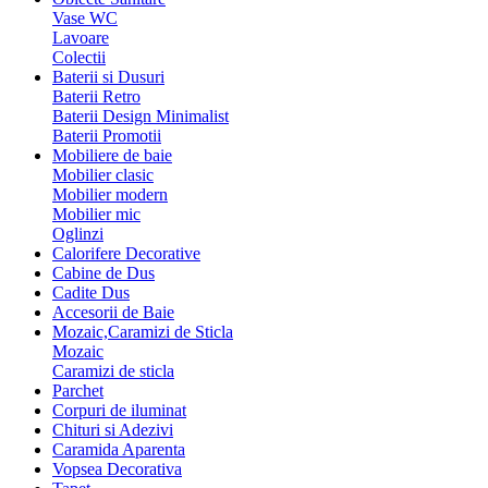
Vase WC
Lavoare
Colectii
Baterii si Dusuri
Baterii Retro
Baterii Design Minimalist
Baterii Promotii
Mobiliere de baie
Mobilier clasic
Mobilier modern
Mobilier mic
Oglinzi
Calorifere Decorative
Cabine de Dus
Cadite Dus
Accesorii de Baie
Mozaic,Caramizi de Sticla
Mozaic
Caramizi de sticla
Parchet
Corpuri de iluminat
Chituri si Adezivi
Caramida Aparenta
Vopsea Decorativa