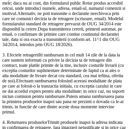
mele; daca nu ai cont, din formularul public Retur produs accesibil
oricui, unde introduci numele, adresa, email-ul, numarul comenzii si
motivul.Alternativ, ne poti transmite o declaratie neechivoca prin
care ne comunici decizia ta de retragere (scrisoare, email). Modelul
formularului standard de retragere prevazut de OUG 34/2014 este
disponibil la cerere.Dupa transmiterea cererii, primesti automat, pe
email, o confirmare de primire care contine continutul declaratiei
tale, data si ora exacta a transmiterii (conform art. 11^1 din OUG
34/2014, introdus prin OUG 18/2026).
3. Efectele retrageriiIti rambursam in cel mult 14 zile de la data la
care suntem informati cu privire la decizia ta de retragere din
contract, toate platile primite de la tine, inclusiv costurile livrarii (cu
exceptia costurilor suplimentare determinate de faptul ca ai ales o
alta modalitate de livrare decat cea standard, cea mai ieftina, oferita
de noi).Efectuam rambursarea folosind aceeasi modalitate de plata
pe care ai folosit-o la tranzactia initiala, cu exceptia cazului in care
ne dai acordul expres pentru alta modalitate; in orice caz, nu suporti
niciun comision pentru rambursare.Putem amana rambursarea pana
la primirea produselor inapoi sau pana ne prezinti o dovada ca le-ai
trimis, in functie de care dintre aceste doua momente intervine
primul.
4. Returnarea produselorTrimiti produsele inapoi la adresa indicata
in confirmarea de retragere, fara intarzieri nejustificate si in orice caz