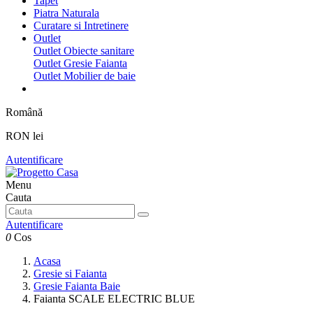
Tapet
Piatra Naturala
Curatare si Intretinere
Outlet
Outlet Obiecte sanitare
Outlet Gresie Faianta
Outlet Mobilier de baie
Română
RON lei
Autentificare
Menu
Cauta
Autentificare
0
Cos
Acasa
Gresie si Faianta
Gresie Faianta Baie
Faianta SCALE ELECTRIC BLUE