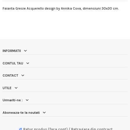
Faianta Gresie Acquerello design by Annika Cova, dimensiuni 30x30 cm.
INFORMATII
CONTUL TAU
CONTACT
UTILE
Urmariti-ne :
Aboneaza-te la noutati
Retur produs (fara cont) / Retragere din contract
↺