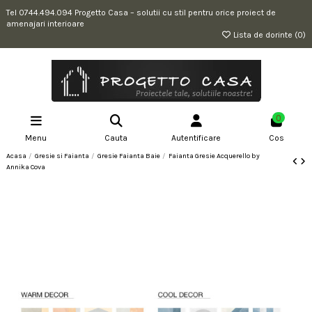
Tel 0744.494.094 Progetto Casa – solutii cu stil pentru orice proiect de
amenajari interioare
Lista de dorinte (
0
)
0
Menu
Cauta
Autentificare
Cos
Acasa
Gresie si Faianta
Gresie Faianta Baie
Faianta Gresie Acquerello by
Annika Cova