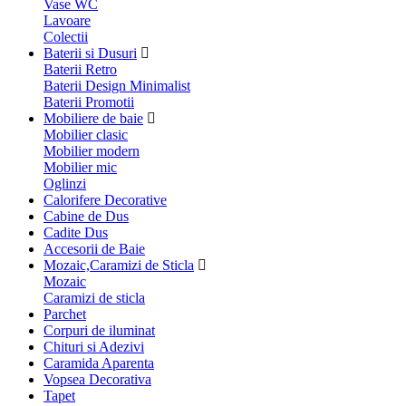
Vase WC
Lavoare
Colectii
Baterii si Dusuri
Baterii Retro
Baterii Design Minimalist
Baterii Promotii
Mobiliere de baie
Mobilier clasic
Mobilier modern
Mobilier mic
Oglinzi
Calorifere Decorative
Cabine de Dus
Cadite Dus
Accesorii de Baie
Mozaic,Caramizi de Sticla
Mozaic
Caramizi de sticla
Parchet
Corpuri de iluminat
Chituri si Adezivi
Caramida Aparenta
Vopsea Decorativa
Tapet