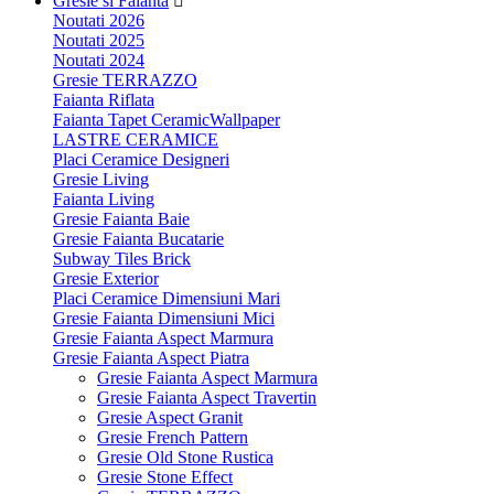
Gresie si Faianta
Noutati 2026
Noutati 2025
Noutati 2024
Gresie TERRAZZO
Faianta Riflata
Faianta Tapet CeramicWallpaper
LASTRE CERAMICE
Placi Ceramice Designeri
Gresie Living
Faianta Living
Gresie Faianta Baie
Gresie Faianta Bucatarie
Subway Tiles Brick
Gresie Exterior
Placi Ceramice Dimensiuni Mari
Gresie Faianta Dimensiuni Mici
Gresie Faianta Aspect Marmura
Gresie Faianta Aspect Piatra
Gresie Faianta Aspect Marmura
Gresie Faianta Aspect Travertin
Gresie Aspect Granit
Gresie French Pattern
Gresie Old Stone Rustica
Gresie Stone Effect