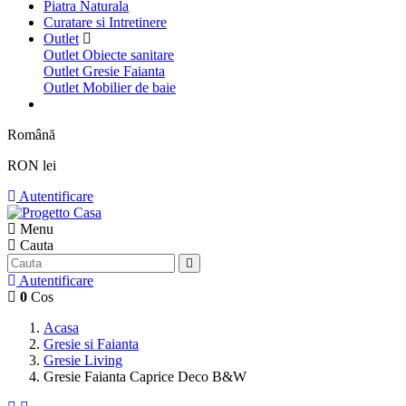
Piatra Naturala
Curatare si Intretinere
Outlet
Outlet Obiecte sanitare
Outlet Gresie Faianta
Outlet Mobilier de baie
Română
RON lei
Autentificare
Menu
Cauta
Autentificare
0
Cos
Acasa
Gresie si Faianta
Gresie Living
Gresie Faianta Caprice Deco B&W