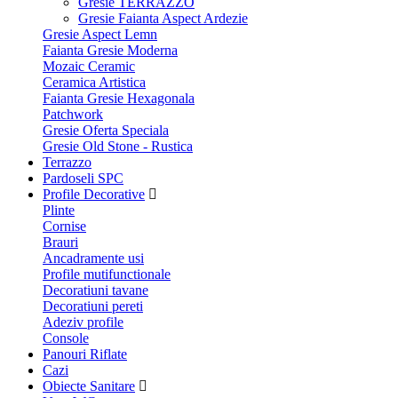
Gresie TERRAZZO
Gresie Faianta Aspect Ardezie
Gresie Aspect Lemn
Faianta Gresie Moderna
Mozaic Ceramic
Ceramica Artistica
Faianta Gresie Hexagonala
Patchwork
Gresie Oferta Speciala
Gresie Old Stone - Rustica
Terrazzo
Pardoseli SPC
Profile Decorative
Plinte
Cornise
Brauri
Ancadramente usi
Profile mutifunctionale
Decoratiuni tavane
Decoratiuni pereti
Adeziv profile
Console
Panouri Riflate
Cazi
Obiecte Sanitare