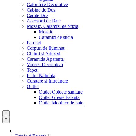
Calorifere Decorative
Cabine de Dus
Cadite Dus
Accesorii de Baie
Mozaic, Caramizi de Sticla
Mozaic
Caramizi de sticla
Parchet
Corpuri de Iluminat
Chituri si Adezivi
Caramida Aparenta
Vopsea Decorativa
Tapet
Piatra Naturala
Curatare si Intretinere
Outlet
Outlet Obiecte sanitare
Outlet Gresie Faianta
Outlet Mobilier de baie