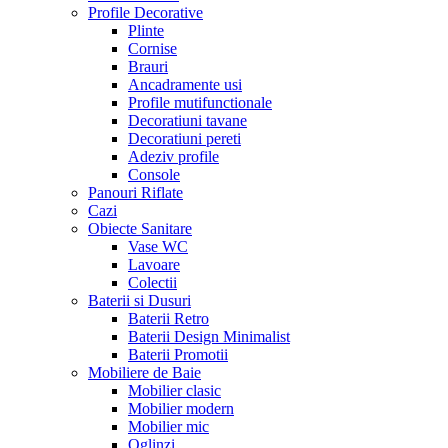
Profile Decorative
Plinte
Cornise
Brauri
Ancadramente usi
Profile mutifunctionale
Decoratiuni tavane
Decoratiuni pereti
Adeziv profile
Console
Panouri Riflate
Cazi
Obiecte Sanitare
Vase WC
Lavoare
Colectii
Baterii si Dusuri
Baterii Retro
Baterii Design Minimalist
Baterii Promotii
Mobiliere de Baie
Mobilier clasic
Mobilier modern
Mobilier mic
Oglinzi