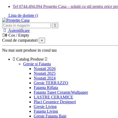
Tel 0744.494.094 Progetto Casa – solutii cu stil pentru orice pro
Lista de dorinte (
)
Autentificare
0
Cos
/
Empty
Cosul de cumparaturi
×
Nu mai sunt produse in cosul tau
Catalog Produse
Gresie si Faianta
Noutati 2026
Noutati 2025
Noutati 2024
Gresie TERRAZZO
Faianta Riflata
Faianta Tapet CeramicWallpaper
LASTRE CERAMICE
Placi Ceramice Designeri
Gresie Living
Faianta Living
Gresie Faianta Baie