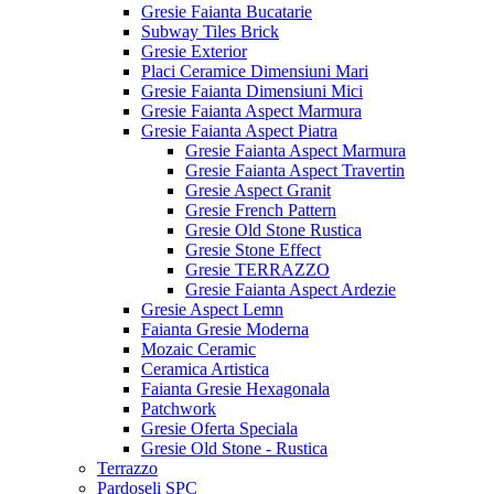
Gresie Faianta Bucatarie
Subway Tiles Brick
Gresie Exterior
Placi Ceramice Dimensiuni Mari
Gresie Faianta Dimensiuni Mici
Gresie Faianta Aspect Marmura
Gresie Faianta Aspect Piatra
Gresie Faianta Aspect Marmura
Gresie Faianta Aspect Travertin
Gresie Aspect Granit
Gresie French Pattern
Gresie Old Stone Rustica
Gresie Stone Effect
Gresie TERRAZZO
Gresie Faianta Aspect Ardezie
Gresie Aspect Lemn
Faianta Gresie Moderna
Mozaic Ceramic
Ceramica Artistica
Faianta Gresie Hexagonala
Patchwork
Gresie Oferta Speciala
Gresie Old Stone - Rustica
Terrazzo
Pardoseli SPC