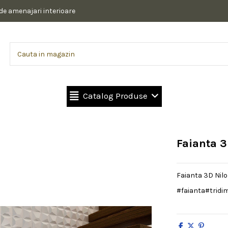
 de amenajari interioare
Catalog Produse
Faianta 3
Faianta 3D Nilo 
#faianta#tridi