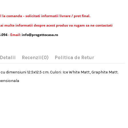
la comanda – solicitati informatii livrare / pret final.
ai multe informatii despre acest produs va rugam sa ne contactati
4.094
- Email:
info@progettocasa.ro
Detalii
Recenzii
(0)
Politica de Retur
cu dimensiuni 12.5x12.5 cm. Culori: Ice White Matt, Graphite Matt.
mensionala