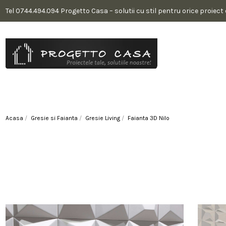
Tel 0744.494.094 Progetto Casa – solutii cu stil pentru orice proiect
Acasa
Gresie si Faianta
Gresie Living
Faianta 3D Nilo