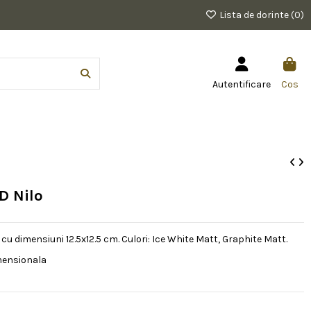
Lista de dorinte (
0
)
Autentificare
Cos
D Nilo
cu dimensiuni 12.5x12.5 cm. Culori: Ice White Matt, Graphite Matt.
mensionala