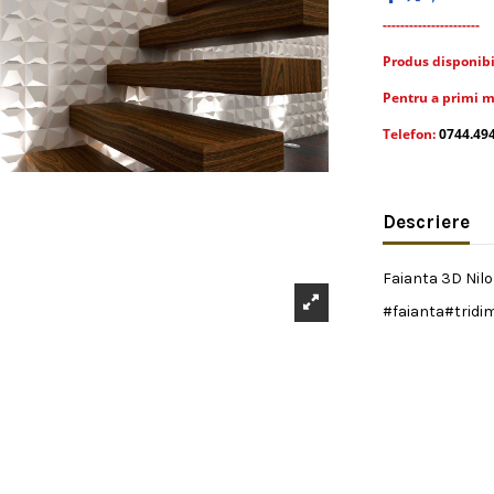
----------------------
Produs disponibil 
Pentru a primi m
Telefon:
0744.49
Descriere
Faianta 3D Nilo 
#faianta#tridi