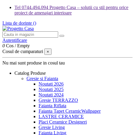
Tel 0744.494.094 Progetto Casa – solutii cu stil pentru orice
proiect de amenajari interioare
Lista de dorinte (
)
Autentificare
0
Cos
/
Empty
Cosul de cumparaturi
×
Nu mai sunt produse in cosul tau
Catalog Produse
Gresie si Faianta
Noutati 2026
Noutati 2025
Noutati 2024
Gresie TERRAZZO
Faianta Riflata
Faianta Tapet CeramicWallpaper
LASTRE CERAMICE
Placi Ceramice Designeri
Gresie Living
Faianta Living