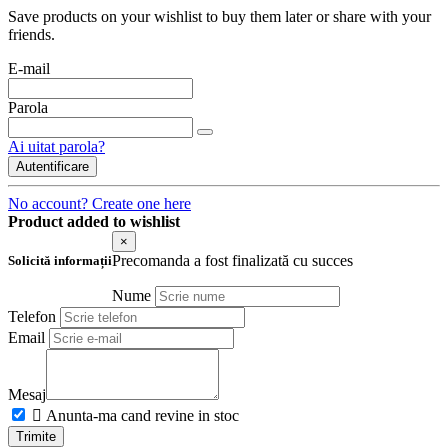
Save products on your wishlist to buy them later or share with your
friends.
E-mail
Parola
Ai uitat parola?
Autentificare
No account? Create one here
Product added to wishlist
×
Precomanda a fost finalizată cu succes
Solicită informații
Nume
Telefon
Email
Mesaj

Anunta-ma cand revine in stoc
Trimite