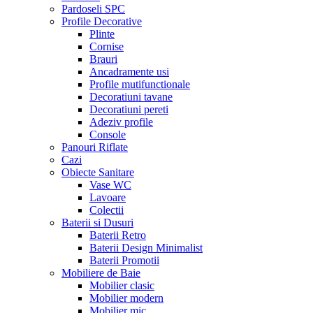
Pardoseli SPC
Profile Decorative
Plinte
Cornise
Brauri
Ancadramente usi
Profile mutifunctionale
Decoratiuni tavane
Decoratiuni pereti
Adeziv profile
Console
Panouri Riflate
Cazi
Obiecte Sanitare
Vase WC
Lavoare
Colectii
Baterii si Dusuri
Baterii Retro
Baterii Design Minimalist
Baterii Promotii
Mobiliere de Baie
Mobilier clasic
Mobilier modern
Mobilier mic