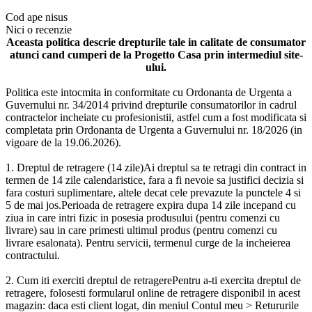
Cod
ape nisus
Nici o recenzie
Aceasta politica descrie drepturile tale in calitate de consumator
atunci cand cumperi de la Progetto Casa prin intermediul site-
ului.
Politica este intocmita in conformitate cu Ordonanta de Urgenta a
Guvernului nr. 34/2014 privind drepturile consumatorilor in cadrul
contractelor incheiate cu profesionistii, astfel cum a fost modificata si
completata prin Ordonanta de Urgenta a Guvernului nr. 18/2026 (in
vigoare de la 19.06.2026).
1. Dreptul de retragere (14 zile)Ai dreptul sa te retragi din contract in
termen de 14 zile calendaristice, fara a fi nevoie sa justifici decizia si
fara costuri suplimentare, altele decat cele prevazute la punctele 4 si
5 de mai jos.Perioada de retragere expira dupa 14 zile incepand cu
ziua in care intri fizic in posesia produsului (pentru comenzi cu
livrare) sau in care primesti ultimul produs (pentru comenzi cu
livrare esalonata). Pentru servicii, termenul curge de la incheierea
contractului.
2. Cum iti exerciti dreptul de retragerePentru a-ti exercita dreptul de
retragere, folosesti formularul online de retragere disponibil in acest
magazin: daca esti client logat, din meniul Contul meu > Retururile