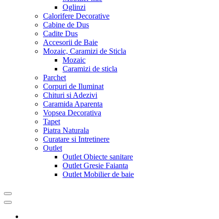
Oglinzi
Calorifere Decorative
Cabine de Dus
Cadite Dus
Accesorii de Baie
Mozaic, Caramizi de Sticla
Mozaic
Caramizi de sticla
Parchet
Corpuri de Iluminat
Chituri si Adezivi
Caramida Aparenta
Vopsea Decorativa
Tapet
Piatra Naturala
Curatare si Intretinere
Outlet
Outlet Obiecte sanitare
Outlet Gresie Faianta
Outlet Mobilier de baie