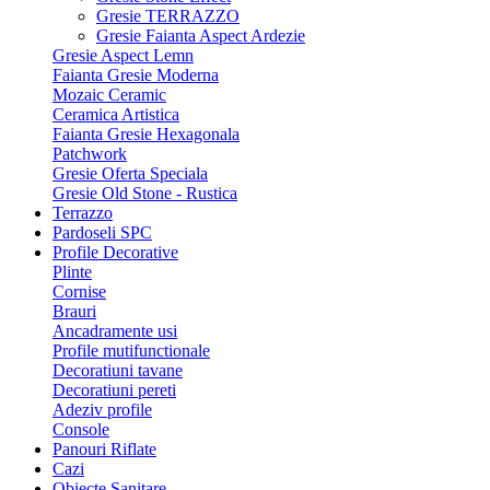
Gresie TERRAZZO
Gresie Faianta Aspect Ardezie
Gresie Aspect Lemn
Faianta Gresie Moderna
Mozaic Ceramic
Ceramica Artistica
Faianta Gresie Hexagonala
Patchwork
Gresie Oferta Speciala
Gresie Old Stone - Rustica
Terrazzo
Pardoseli SPC
Profile Decorative
Plinte
Cornise
Brauri
Ancadramente usi
Profile mutifunctionale
Decoratiuni tavane
Decoratiuni pereti
Adeziv profile
Console
Panouri Riflate
Cazi
Obiecte Sanitare