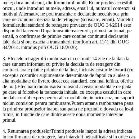
mele; daca nu ai cont, din formularul public Retur produs accesibil
oricui, unde introduci numele, adresa, email-ul, numarul comenzii si
motivul.Alternativ, ne poti transmite o declaratie neechivoca prin
care ne comunici decizia ta de retragere (scrisoare, email). Modelul
formularului standard de retragere prevazut de OUG 34/2014 este
disponibil la cerere.Dupa transmiterea cererii, primesti automat, pe
email, o confirmare de primire care contine continutul declaratiei
tale, data si ora exacta a transmiterii (conform art. 11^1 din OUG
34/2014, introdus prin OUG 18/2026).
3. Efectele retrageriiIti rambursam in cel mult 14 zile de la data la
care suntem informati cu privire la decizia ta de retragere din
contract, toate platile primite de la tine, inclusiv costurile livrarii (cu
exceptia costurilor suplimentare determinate de faptul ca ai ales o
alta modalitate de livrare decat cea standard, cea mai ieftina, oferita
de noi).Efectuam rambursarea folosind aceeasi modalitate de plata
pe care ai folosit-o la tranzactia initiala, cu exceptia cazului in care
ne dai acordul expres pentru alta modalitate; in orice caz, nu suporti
niciun comision pentru rambursare.Putem amana rambursarea pana
la primirea produselor inapoi sau pana ne prezinti o dovada ca le-ai
trimis, in functie de care dintre aceste doua momente intervine
primul.
4. Returnarea produselorTrimiti produsele inapoi la adresa indicata
in confirmarea de retragere, fara intarzieri nejustificate si in orice caz