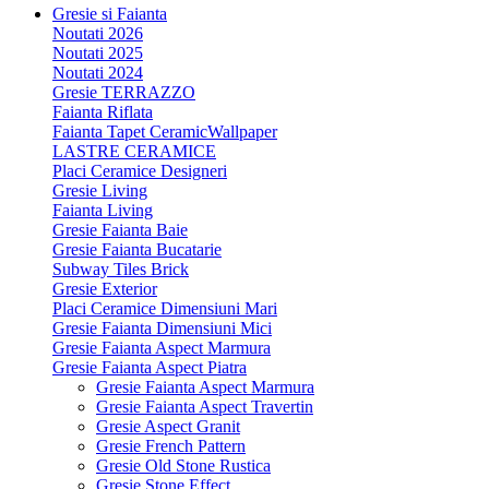
Gresie si Faianta
Noutati 2026
Noutati 2025
Noutati 2024
Gresie TERRAZZO
Faianta Riflata
Faianta Tapet CeramicWallpaper
LASTRE CERAMICE
Placi Ceramice Designeri
Gresie Living
Faianta Living
Gresie Faianta Baie
Gresie Faianta Bucatarie
Subway Tiles Brick
Gresie Exterior
Placi Ceramice Dimensiuni Mari
Gresie Faianta Dimensiuni Mici
Gresie Faianta Aspect Marmura
Gresie Faianta Aspect Piatra
Gresie Faianta Aspect Marmura
Gresie Faianta Aspect Travertin
Gresie Aspect Granit
Gresie French Pattern
Gresie Old Stone Rustica
Gresie Stone Effect