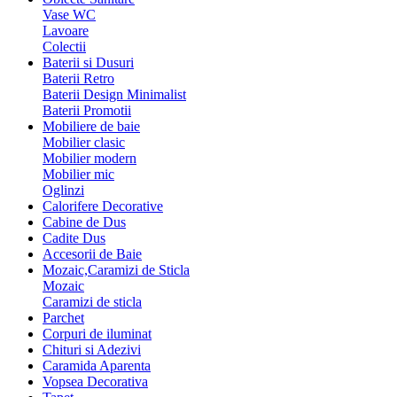
Vase WC
Lavoare
Colectii
Baterii si Dusuri
Baterii Retro
Baterii Design Minimalist
Baterii Promotii
Mobiliere de baie
Mobilier clasic
Mobilier modern
Mobilier mic
Oglinzi
Calorifere Decorative
Cabine de Dus
Cadite Dus
Accesorii de Baie
Mozaic,Caramizi de Sticla
Mozaic
Caramizi de sticla
Parchet
Corpuri de iluminat
Chituri si Adezivi
Caramida Aparenta
Vopsea Decorativa