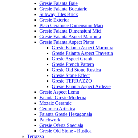
Gresie Faianta Baie
Gresie Faianta Bucatarie
Subway Tiles Brick
Gresie Exterior
Placi Ceramice Dimensiuni Mari
Gresie Faianta Dimensiuni Mici
Gresie Faianta Aspect Marmura
Gresie Faianta Aspect Piatra
Gresie Faianta Aspect Marmura
Gresie Faianta Aspect Travertin
Gresie Aspect Granit
Gresie French Pattern
Gresie Old Stone Rustica
Gresie Stone Effect
Gresie TERRAZZO
Gresie Faianta Aspect Ardezie
Gresie Aspect Lemn
Faianta Gresie Moderna
Mozaic Ceramic
Ceramica Artistica
Faianta Gresie Hexagonala
Patchwork
Gresie Oferta Speciala
Gresie Old Stone - Rustica
Terrazzo