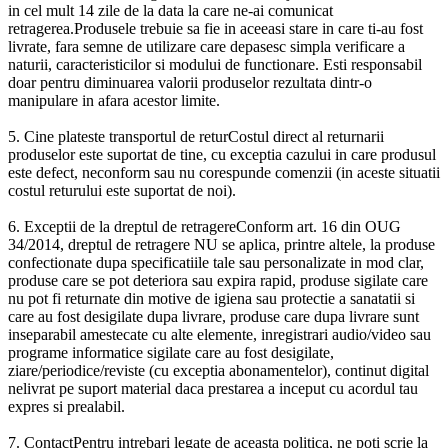
in cel mult 14 zile de la data la care ne-ai comunicat
retragerea.Produsele trebuie sa fie in aceeasi stare in care ti-au fost
livrate, fara semne de utilizare care depasesc simpla verificare a
naturii, caracteristicilor si modului de functionare. Esti responsabil
doar pentru diminuarea valorii produselor rezultata dintr-o
manipulare in afara acestor limite.
5. Cine plateste transportul de returCostul direct al returnarii
produselor este suportat de tine, cu exceptia cazului in care produsul
este defect, neconform sau nu corespunde comenzii (in aceste situatii
costul returului este suportat de noi).
6. Exceptii de la dreptul de retragereConform art. 16 din OUG
34/2014, dreptul de retragere NU se aplica, printre altele, la produse
confectionate dupa specificatiile tale sau personalizate in mod clar,
produse care se pot deteriora sau expira rapid, produse sigilate care
nu pot fi returnate din motive de igiena sau protectie a sanatatii si
care au fost desigilate dupa livrare, produse care dupa livrare sunt
inseparabil amestecate cu alte elemente, inregistrari audio/video sau
programe informatice sigilate care au fost desigilate,
ziare/periodice/reviste (cu exceptia abonamentelor), continut digital
nelivrat pe suport material daca prestarea a inceput cu acordul tau
expres si prealabil.
7. ContactPentru intrebari legate de aceasta politica, ne poti scrie la