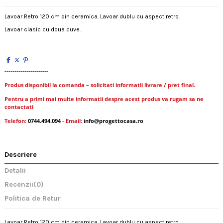
Lavoar Retro 120 cm din ceramica. Lavoar dublu cu aspect retro.
Lavoar clasic cu doua cuve.
----------------------
Produs disponibil la comanda – solicitati informatii livrare / pret final.
Pentru a primi mai multe informatii despre acest produs va rugam sa ne
contactati
Telefon:
0744.494.094
- Email:
info@progettocasa.ro
Descriere
Detalii
Recenzii
(0)
Politica de Retur
Lavoar Retro 120 cm din ceramica. Lavoar dublu cu aspect retro.