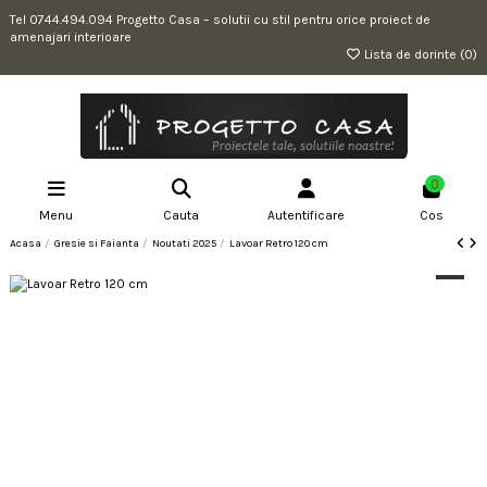
Tel 0744.494.094 Progetto Casa – solutii cu stil pentru orice proiect de
amenajari interioare
Lista de dorinte (
0
)
0
Menu
Cauta
Autentificare
Cos
Acasa
Gresie si Faianta
Noutati 2025
Lavoar Retro 120 cm