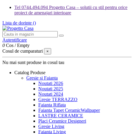
Tel 0744.494.094 Progetto Casa – solutii cu stil pentru orice
proiect de amenajari interioare
Lista de dorinte (
)
Autentificare
0
Cos
/
Empty
Cosul de cumparaturi
×
Nu mai sunt produse in cosul tau
Catalog Produse
Gresie si Faianta
Noutati 2026
Noutati 2025
Noutati 2024
Gresie TERRAZZO
Faianta Riflata
Faianta Tapet CeramicWallpaper
LASTRE CERAMICE
Placi Ceramice Designeri
Gresie Living
Faianta Living