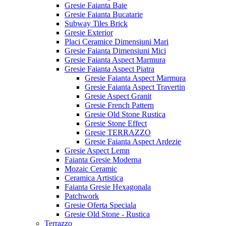
Gresie Faianta Baie
Gresie Faianta Bucatarie
Subway Tiles Brick
Gresie Exterior
Placi Ceramice Dimensiuni Mari
Gresie Faianta Dimensiuni Mici
Gresie Faianta Aspect Marmura
Gresie Faianta Aspect Piatra
Gresie Faianta Aspect Marmura
Gresie Faianta Aspect Travertin
Gresie Aspect Granit
Gresie French Pattern
Gresie Old Stone Rustica
Gresie Stone Effect
Gresie TERRAZZO
Gresie Faianta Aspect Ardezie
Gresie Aspect Lemn
Faianta Gresie Moderna
Mozaic Ceramic
Ceramica Artistica
Faianta Gresie Hexagonala
Patchwork
Gresie Oferta Speciala
Gresie Old Stone - Rustica
Terrazzo