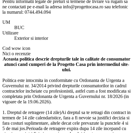
Pentru informatii legate de preturi si termene de livrare va rugam sa
ne contactati pe e-mail la adresa info@progettocasa.ro sau telefonic
la numarul: 0744.494.094
UM
BUC
Utilizare
Exterior si interior
Cod
wow icon
Nici o recenzie
Aceasta politica descrie drepturile tale in calitate de consumator
atunci cand cumperi de la Progetto Casa prin intermediul site-
ului.
Politica este intocmita in conformitate cu Ordonanta de Urgenta a
Guvernului nr. 34/2014 privind drepturile consumatorilor in cadrul
contractelor incheiate cu profesionistii, astfel cum a fost modificata si
completata prin Ordonanta de Urgenta a Guvernului nr. 18/2026 (in
vigoare de la 19.06.2026).
1. Dreptul de retragere (14 zile)Ai dreptul sa te retragi din contract in
termen de 14 zile calendaristice, fara a fi nevoie sa justifici decizia si
fara costuri suplimentare, altele decat cele prevazute la punctele 4 si
5 de mai jos.Perioada de retragere expira dupa 14 zile incepand cu