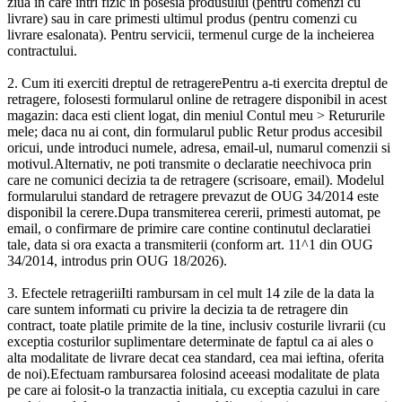
ziua in care intri fizic in posesia produsului (pentru comenzi cu
livrare) sau in care primesti ultimul produs (pentru comenzi cu
livrare esalonata). Pentru servicii, termenul curge de la incheierea
contractului.
2. Cum iti exerciti dreptul de retragerePentru a-ti exercita dreptul de
retragere, folosesti formularul online de retragere disponibil in acest
magazin: daca esti client logat, din meniul Contul meu > Retururile
mele; daca nu ai cont, din formularul public Retur produs accesibil
oricui, unde introduci numele, adresa, email-ul, numarul comenzii si
motivul.Alternativ, ne poti transmite o declaratie neechivoca prin
care ne comunici decizia ta de retragere (scrisoare, email). Modelul
formularului standard de retragere prevazut de OUG 34/2014 este
disponibil la cerere.Dupa transmiterea cererii, primesti automat, pe
email, o confirmare de primire care contine continutul declaratiei
tale, data si ora exacta a transmiterii (conform art. 11^1 din OUG
34/2014, introdus prin OUG 18/2026).
3. Efectele retrageriiIti rambursam in cel mult 14 zile de la data la
care suntem informati cu privire la decizia ta de retragere din
contract, toate platile primite de la tine, inclusiv costurile livrarii (cu
exceptia costurilor suplimentare determinate de faptul ca ai ales o
alta modalitate de livrare decat cea standard, cea mai ieftina, oferita
de noi).Efectuam rambursarea folosind aceeasi modalitate de plata
pe care ai folosit-o la tranzactia initiala, cu exceptia cazului in care