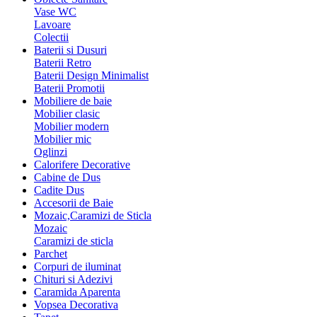
Vase WC
Lavoare
Colectii
Baterii si Dusuri
Baterii Retro
Baterii Design Minimalist
Baterii Promotii
Mobiliere de baie
Mobilier clasic
Mobilier modern
Mobilier mic
Oglinzi
Calorifere Decorative
Cabine de Dus
Cadite Dus
Accesorii de Baie
Mozaic,Caramizi de Sticla
Mozaic
Caramizi de sticla
Parchet
Corpuri de iluminat
Chituri si Adezivi
Caramida Aparenta
Vopsea Decorativa