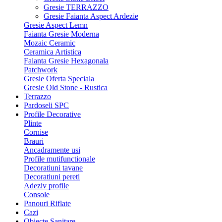
Gresie TERRAZZO
Gresie Faianta Aspect Ardezie
Gresie Aspect Lemn
Faianta Gresie Moderna
Mozaic Ceramic
Ceramica Artistica
Faianta Gresie Hexagonala
Patchwork
Gresie Oferta Speciala
Gresie Old Stone - Rustica
Terrazzo
Pardoseli SPC
Profile Decorative
Plinte
Cornise
Brauri
Ancadramente usi
Profile mutifunctionale
Decoratiuni tavane
Decoratiuni pereti
Adeziv profile
Console
Panouri Riflate
Cazi
Obiecte Sanitare