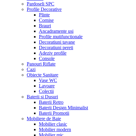
Pardoseli SPC
Profile Decorative
Plinte
Cornise
Brauri
Ancadramente usi
Profile mutifunctionale
Decoratiuni tavane
Decoratiuni pereti
Adeziv profile
Console
Panouri Riflate
Cazi
Obiecte Sanitare
Vase WC
Lavoare
Colectii
Baterii si Dusuri
Baterii Retro
Baterii Design Minimalist
Baterii Promotii
Mobiliere de Baie
Mobilier clasic
Mobilier modern
Mobilier mic