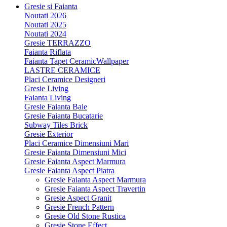
Gresie si Faianta
Noutati 2026
Noutati 2025
Noutati 2024
Gresie TERRAZZO
Faianta Riflata
Faianta Tapet CeramicWallpaper
LASTRE CERAMICE
Placi Ceramice Designeri
Gresie Living
Faianta Living
Gresie Faianta Baie
Gresie Faianta Bucatarie
Subway Tiles Brick
Gresie Exterior
Placi Ceramice Dimensiuni Mari
Gresie Faianta Dimensiuni Mici
Gresie Faianta Aspect Marmura
Gresie Faianta Aspect Piatra
Gresie Faianta Aspect Marmura
Gresie Faianta Aspect Travertin
Gresie Aspect Granit
Gresie French Pattern
Gresie Old Stone Rustica
Gresie Stone Effect