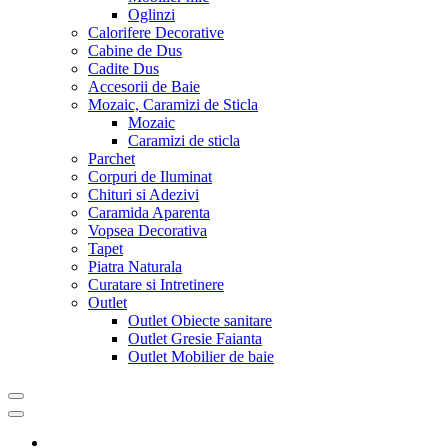
Oglinzi
Calorifere Decorative
Cabine de Dus
Cadite Dus
Accesorii de Baie
Mozaic, Caramizi de Sticla
Mozaic
Caramizi de sticla
Parchet
Corpuri de Iluminat
Chituri si Adezivi
Caramida Aparenta
Vopsea Decorativa
Tapet
Piatra Naturala
Curatare si Intretinere
Outlet
Outlet Obiecte sanitare
Outlet Gresie Faianta
Outlet Mobilier de baie