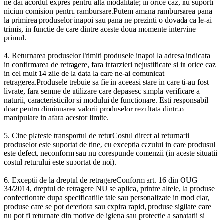
ne dai acordul expres pentru alta modalitate; in orice caz, nu suporti
niciun comision pentru rambursare.Putem amana rambursarea pana
la primirea produselor inapoi sau pana ne prezinti o dovada ca le-ai
trimis, in functie de care dintre aceste doua momente intervine
primul.
4. Returnarea produselorTrimiti produsele inapoi la adresa indicata
in confirmarea de retragere, fara intarzieri nejustificate si in orice caz
in cel mult 14 zile de la data la care ne-ai comunicat
retragerea.Produsele trebuie sa fie in aceeasi stare in care ti-au fost
livrate, fara semne de utilizare care depasesc simpla verificare a
naturii, caracteristicilor si modului de functionare. Esti responsabil
doar pentru diminuarea valorii produselor rezultata dintr-o
manipulare in afara acestor limite.
5. Cine plateste transportul de returCostul direct al returnarii
produselor este suportat de tine, cu exceptia cazului in care produsul
este defect, neconform sau nu corespunde comenzii (in aceste situatii
costul returului este suportat de noi).
6. Exceptii de la dreptul de retragereConform art. 16 din OUG
34/2014, dreptul de retragere NU se aplica, printre altele, la produse
confectionate dupa specificatiile tale sau personalizate in mod clar,
produse care se pot deteriora sau expira rapid, produse sigilate care
nu pot fi returnate din motive de igiena sau protectie a sanatatii si