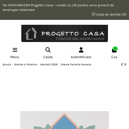
Tel 0744.494.094 Progetto Casa – solutii cu stil pentru orice proiect de
amenajari interioare
Lista de dorinte (
0
)
0
Menu
Cauta
Autentificare
Cos
Acasa
Gresie si Faianta
Noutati 2026
Gresie Faianta Havana