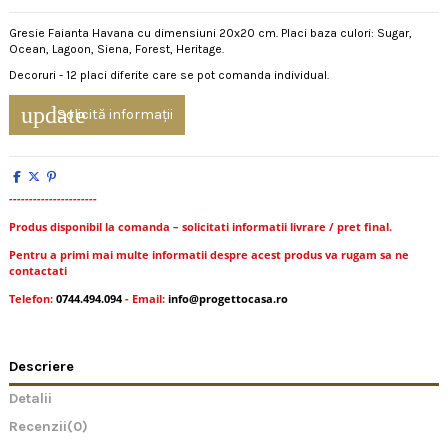
Gresie Faianta Havana cu dimensiuni 20x20 cm. Placi baza culori: Sugar,
Ocean, Lagoon, Siena, Forest, Heritage.
Decoruri - 12 placi diferite care se pot comanda individual.
update
Solicită informații
----------------------
Produs disponibil la comanda – solicitati informatii livrare / pret final.
Pentru a primi mai multe informatii despre acest produs va rugam sa ne
contactati
Telefon:
0744.494.094
- Email:
info@progettocasa.ro
Descriere
Detalii
Recenzii
(0)