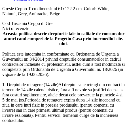
Gresie Ceppo T cu dimensiuni 61x122.2 cm. Culori: White,
Natural, Grey, Anthracite, Beige.
Cod
Tuscania Ceppo di Gre
Nici o recenzie
Aceasta politica descrie drepturile tale in calitate de consumator
atunci cand cumperi de la Progetto Casa prin intermediul site-
ului.
Politica este intocmita in conformitate cu Ordonanta de Urgenta a
Guvernului nr. 34/2014 privind drepturile consumatorilor in cadrul
contractelor incheiate cu profesionistii, astfel cum a fost modificata si
completata prin Ordonanta de Urgenta a Guvernului nr. 18/2026 (in
vigoare de la 19.06.2026).
1. Dreptul de retragere (14 zile)Ai dreptul sa te retragi din contract in
termen de 14 zile calendaristice, fara a fi nevoie sa justifici decizia si
fara costuri suplimentare, altele decat cele prevazute la punctele 4 si
5 de mai jos.Perioada de retragere expira dupa 14 zile incepand cu
ziua in care intri fizic in posesia produsului (pentru comenzi cu
livrare) sau in care primesti ultimul produs (pentru comenzi cu
livrare esalonata). Pentru servicii, termenul curge de la incheierea
contractului.