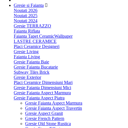
Gresie si Faianta
Noutati 2026
Noutati 2025
Noutati 2024
Gresie TERRAZZO
Faianta Riflata
Faianta Tapet CeramicWallpaper
LASTRE CERAMICE
Placi Ceramice Designeri
Gresie Living
Faianta Living
Gresie Faianta Baie
Gresie Faianta Bucatarie
Subway Tiles Brick
Gresie Exterior
Placi Ceramice Dimensiuni Mari
Gresie Faianta Dimensiuni Mici
Gresie Faianta Aspect Marmura
Gresie Faianta Aspect Piatra
Gresie Faianta Aspect Marmura
Gresie Faianta Aspect Travertin
Gresie Aspect Granit
Gresie French Pattern
Gresie Old Stone Rustica