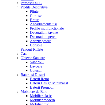
Pardoseli SPC
Profile Decorative
Plinte
Cornise
Brauri
Ancadramente usi
Profile mutifunctionale
Decoratiuni tavane
Decoratiuni pereti
Adeziv profile
Console
Panouri Riflate
Cazi
Obiecte Sanitare
Vase WC
Lavoare
Colectii
Baterii si Dusuri
Baterii Retro
Baterii Design Minimalist
Baterii Promotii
Mobiliere de Baie
Mobilier clasic
Mobilier modern
Mobilier mic