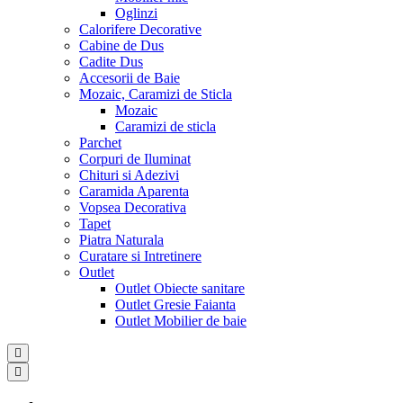
Oglinzi
Calorifere Decorative
Cabine de Dus
Cadite Dus
Accesorii de Baie
Mozaic, Caramizi de Sticla
Mozaic
Caramizi de sticla
Parchet
Corpuri de Iluminat
Chituri si Adezivi
Caramida Aparenta
Vopsea Decorativa
Tapet
Piatra Naturala
Curatare si Intretinere
Outlet
Outlet Obiecte sanitare
Outlet Gresie Faianta
Outlet Mobilier de baie