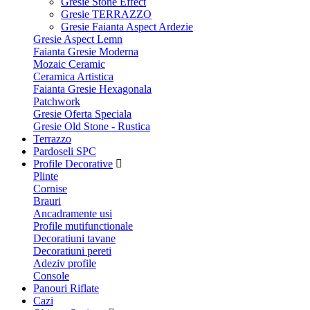
Gresie Stone Effect
Gresie TERRAZZO
Gresie Faianta Aspect Ardezie
Gresie Aspect Lemn
Faianta Gresie Moderna
Mozaic Ceramic
Ceramica Artistica
Faianta Gresie Hexagonala
Patchwork
Gresie Oferta Speciala
Gresie Old Stone - Rustica
Terrazzo
Pardoseli SPC
Profile Decorative
Plinte
Cornise
Brauri
Ancadramente usi
Profile mutifunctionale
Decoratiuni tavane
Decoratiuni pereti
Adeziv profile
Console
Panouri Riflate
Cazi