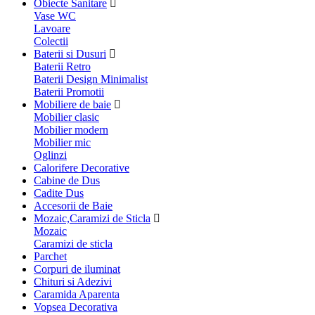
Obiecte Sanitare
Vase WC
Lavoare
Colectii
Baterii si Dusuri
Baterii Retro
Baterii Design Minimalist
Baterii Promotii
Mobiliere de baie
Mobilier clasic
Mobilier modern
Mobilier mic
Oglinzi
Calorifere Decorative
Cabine de Dus
Cadite Dus
Accesorii de Baie
Mozaic,Caramizi de Sticla
Mozaic
Caramizi de sticla
Parchet
Corpuri de iluminat
Chituri si Adezivi
Caramida Aparenta
Vopsea Decorativa