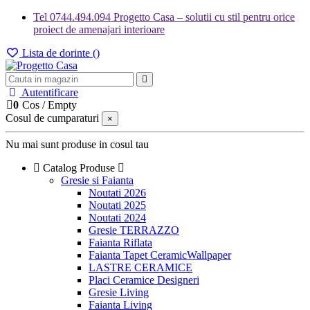
Tel 0744.494.094 Progetto Casa – solutii cu stil pentru orice
proiect de amenajari interioare
Lista de dorinte (
)
Autentificare
0
Cos
/
Empty
Cosul de cumparaturi
×
Nu mai sunt produse in cosul tau
Catalog Produse
Gresie si Faianta
Noutati 2026
Noutati 2025
Noutati 2024
Gresie TERRAZZO
Faianta Riflata
Faianta Tapet CeramicWallpaper
LASTRE CERAMICE
Placi Ceramice Designeri
Gresie Living
Faianta Living