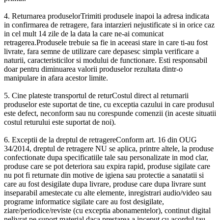
4. Returnarea produselorTrimiti produsele inapoi la adresa indicata
in confirmarea de retragere, fara intarzieri nejustificate si in orice caz
in cel mult 14 zile de la data la care ne-ai comunicat
retragerea.Produsele trebuie sa fie in aceeasi stare in care ti-au fost
livrate, fara semne de utilizare care depasesc simpla verificare a
naturii, caracteristicilor si modului de functionare. Esti responsabil
doar pentru diminuarea valorii produselor rezultata dintr-o
manipulare in afara acestor limite.
5. Cine plateste transportul de returCostul direct al returnarii
produselor este suportat de tine, cu exceptia cazului in care produsul
este defect, neconform sau nu corespunde comenzii (in aceste situatii
costul returului este suportat de noi).
6. Exceptii de la dreptul de retragereConform art. 16 din OUG
34/2014, dreptul de retragere NU se aplica, printre altele, la produse
confectionate dupa specificatiile tale sau personalizate in mod clar,
produse care se pot deteriora sau expira rapid, produse sigilate care
nu pot fi returnate din motive de igiena sau protectie a sanatatii si
care au fost desigilate dupa livrare, produse care dupa livrare sunt
inseparabil amestecate cu alte elemente, inregistrari audio/video sau
programe informatice sigilate care au fost desigilate,
ziare/periodice/reviste (cu exceptia abonamentelor), continut digital
nelivrat pe suport material daca prestarea a inceput cu acordul tau