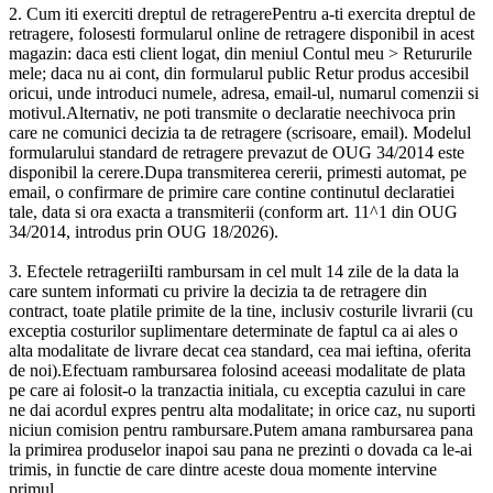
2. Cum iti exerciti dreptul de retragerePentru a-ti exercita dreptul de
retragere, folosesti formularul online de retragere disponibil in acest
magazin: daca esti client logat, din meniul Contul meu > Retururile
mele; daca nu ai cont, din formularul public Retur produs accesibil
oricui, unde introduci numele, adresa, email-ul, numarul comenzii si
motivul.Alternativ, ne poti transmite o declaratie neechivoca prin
care ne comunici decizia ta de retragere (scrisoare, email). Modelul
formularului standard de retragere prevazut de OUG 34/2014 este
disponibil la cerere.Dupa transmiterea cererii, primesti automat, pe
email, o confirmare de primire care contine continutul declaratiei
tale, data si ora exacta a transmiterii (conform art. 11^1 din OUG
34/2014, introdus prin OUG 18/2026).
3. Efectele retrageriiIti rambursam in cel mult 14 zile de la data la
care suntem informati cu privire la decizia ta de retragere din
contract, toate platile primite de la tine, inclusiv costurile livrarii (cu
exceptia costurilor suplimentare determinate de faptul ca ai ales o
alta modalitate de livrare decat cea standard, cea mai ieftina, oferita
de noi).Efectuam rambursarea folosind aceeasi modalitate de plata
pe care ai folosit-o la tranzactia initiala, cu exceptia cazului in care
ne dai acordul expres pentru alta modalitate; in orice caz, nu suporti
niciun comision pentru rambursare.Putem amana rambursarea pana
la primirea produselor inapoi sau pana ne prezinti o dovada ca le-ai
trimis, in functie de care dintre aceste doua momente intervine
primul.