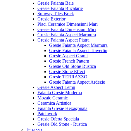
Gresie Faianta Baie
Gresie Faianta Bucatarie
Subway Tiles Brick
Gresie Exterior
Placi Ceramice Dimensiuni Mari
Gresie Faianta Dimensiuni Mici
Gresie Faianta Aspect Marmura
Gresie Faianta Aspect Piatra
Gresie Faianta Aspect Marmura
Gresie Faianta Aspect Travertin
Gresie Aspect Granit
Gresie French Pattern
Gresie Old Stone Rustica
Gresie Stone Effect
Gresie TERRAZZO
Gresie Faianta Aspect Ardezie
Gresie Aspect Lemn
Faianta Gresie Moderna
Mozaic Ceramic
Ceramica Artistica
Faianta Gresie Hexagonala
Patchwork
Gresie Oferta Speciala
Gresie Old Stone - Rustica
Terrazzo