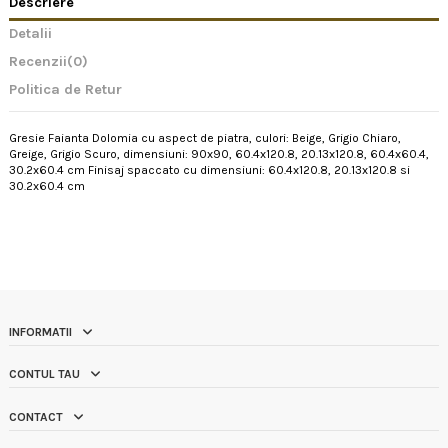
Descriere
Detalii
Recenzii
(0)
Politica de Retur
Gresie Faianta Dolomia cu aspect de piatra, culori: Beige, Grigio Chiaro,
Greige, Grigio Scuro, dimensiuni: 90x90, 60.4x120.8, 20.13x120.8, 60.4x60.4,
30.2x60.4 cm Finisaj spaccato cu dimensiuni: 60.4x120.8, 20.13x120.8 si
30.2x60.4 cm
INFORMATII
CONTUL TAU
CONTACT