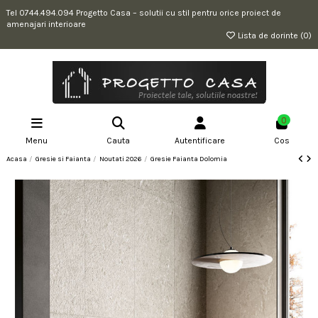
Tel 0744.494.094 Progetto Casa – solutii cu stil pentru orice proiect de
amenajari interioare
Lista de dorinte (
0
)
0
Menu
Cauta
Autentificare
Cos
Acasa
Gresie si Faianta
Noutati 2026
Gresie Faianta Dolomia