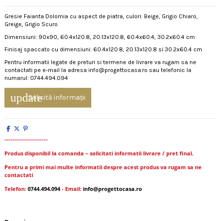
Gresie Faianta Dolomia cu aspect de piatra, culori: Beige, Grigio Chiaro,
Greige, Grigio Scuro
Dimensiuni: 90x90, 60.4x120.8, 20.13x120.8, 60.4x60.4, 30.2x60.4 cm
Finisaj spaccato cu dimensiuni: 60.4x120.8, 20.13x120.8 si 30.2x60.4 cm
Pentru informatii legate de preturi si termene de livrare va rugam sa ne
contactati pe e-mail la adresa info@progettocasa.ro sau telefonic la
numarul: 0744.494.094
update
Solicită informații
----------------------
Produs disponibil la comanda – solicitati informatii livrare / pret final.
Pentru a primi mai multe informatii despre acest produs va rugam sa ne
contactati
Telefon:
0744.494.094
- Email:
info@progettocasa.ro