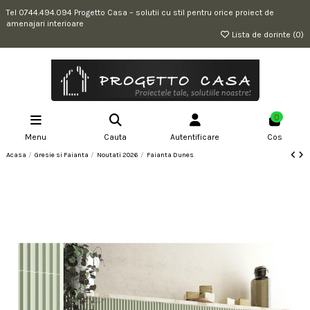
Tel 0744.494.094 Progetto Casa – solutii cu stil pentru orice proiect de
amenajari interioare
Lista de dorinte (
0
)
0
Menu
Cauta
Autentificare
Cos
Acasa
Gresie si Faianta
Noutati 2026
Faianta Dunes