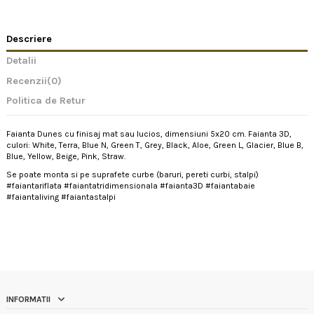
Descriere
Detalii
Recenzii
(0)
Politica de Retur
Faianta Dunes cu finisaj mat sau lucios, dimensiuni 5x20 cm. Faianta 3D,
culori: White, Terra, Blue N, Green T, Grey, Black, Aloe, Green L, Glacier, Blue B,
Blue, Yellow, Beige, Pink, Straw.
Se poate monta si pe suprafete curbe (baruri, pereti curbi, stalpi)
#faiantariflata #faiantatridimensionala #faianta3D #faiantabaie
#faiantaliving #faiantastalpi
INFORMATII