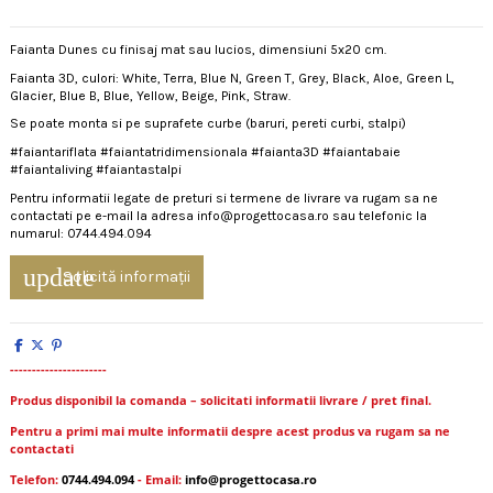
Faianta Dunes cu finisaj mat sau lucios, dimensiuni 5x20 cm.
Faianta 3D, culori: White, Terra, Blue N, Green T, Grey, Black, Aloe, Green L,
Glacier, Blue B, Blue, Yellow, Beige, Pink, Straw.
Se poate monta si pe suprafete curbe (baruri, pereti curbi, stalpi)
#faiantariflata #faiantatridimensionala #faianta3D #faiantabaie
#faiantaliving #faiantastalpi
Pentru informatii legate de preturi si termene de livrare va rugam sa ne
contactati pe e-mail la adresa info@progettocasa.ro sau telefonic la
numarul: 0744.494.094
update
Solicită informații
----------------------
Produs disponibil la comanda – solicitati informatii livrare / pret final.
Pentru a primi mai multe informatii despre acest produs va rugam sa ne
contactati
Telefon:
0744.494.094
- Email:
info@progettocasa.ro