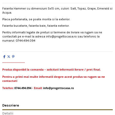
Faianta Hammer cu dimensiuni 5x15 cm, culori: Salt, Topaz, Grape, Emerald si
Acqua.
Placa portelanata, se poate monta si la exterior.
Faianta bucatarie, faianta baie, faianta exterior.
Pentru informatii legate de preturi si termene de livrare va rugam sa ne
contactati pe e-mail la adresa info@progettocasa.ro sau telefonic la
numarul: 0744.494.094
----------------------
Produs disponibil la comanda – solicitati informatii livrare / pret final.
Pentru a primi mai multe informatii despre acest produs va rugam sa ne
contactati
Telefon:
0744.494.094
- Email:
info@progettocasa.ro
Descriere
Detalii