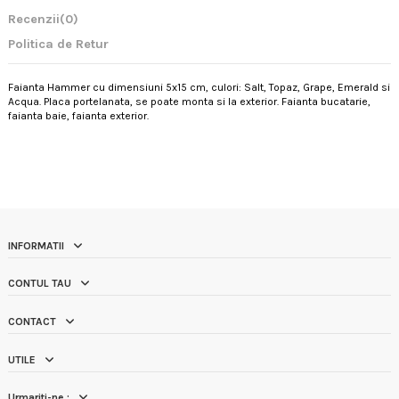
Recenzii
(0)
Politica de Retur
Faianta Hammer cu dimensiuni 5x15 cm, culori: Salt, Topaz, Grape, Emerald si
Acqua. Placa portelanata, se poate monta si la exterior. Faianta bucatarie,
faianta baie, faianta exterior.
INFORMATII
CONTUL TAU
CONTACT
UTILE
Urmariti-ne :