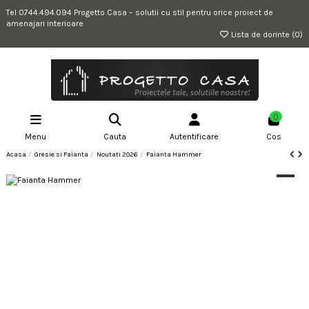
Tel 0744.494.094 Progetto Casa – solutii cu stil pentru orice proiect de
amenajari interioare
Lista de dorinte (
0
)
0
Menu
Cauta
Autentificare
Cos
Acasa
Gresie si Faianta
Noutati 2026
Faianta Hammer