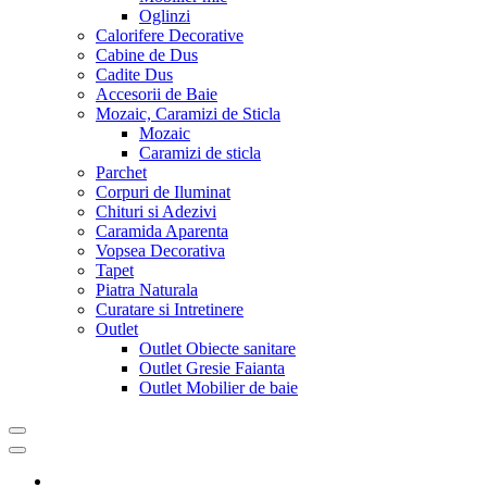
Oglinzi
Calorifere Decorative
Cabine de Dus
Cadite Dus
Accesorii de Baie
Mozaic, Caramizi de Sticla
Mozaic
Caramizi de sticla
Parchet
Corpuri de Iluminat
Chituri si Adezivi
Caramida Aparenta
Vopsea Decorativa
Tapet
Piatra Naturala
Curatare si Intretinere
Outlet
Outlet Obiecte sanitare
Outlet Gresie Faianta
Outlet Mobilier de baie