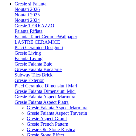
Gresie si Faianta
Noutati 2026
Noutati 2025
Noutati 2024
Gresie TERRAZZO
Faianta Riflata
Faianta Tapet CeramicWallpaper
LASTRE CERAMICE
Placi Ceramice Designeri
Gresie Living
Faianta Living
Gresie Faianta Baie
Gresie Faianta Bucatarie
Subway Tiles Brick
Gresie Exterior
Placi Ceramice Dimensiuni Mari
Gresie Faianta Dimensiuni Mici
Gresie Faianta Aspect Marmura
Gresie Faianta Aspect Piatra
Gresie Faianta Aspect Marmura
Gresie Faianta Aspect Travertin
Gresie Aspect Granit
Gresie French Pattern
Gresie Old Stone Rustica
Gresie Stone Effect