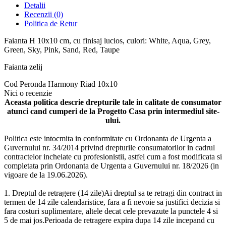
Detalii
Recenzii
(0)
Politica de Retur
Faianta H 10x10 cm, cu finisaj lucios, culori: White, Aqua, Grey,
Green, Sky, Pink, Sand, Red, Taupe
Faianta zelij
Cod
Peronda Harmony Riad 10x10
Nici o recenzie
Aceasta politica descrie drepturile tale in calitate de consumator
atunci cand cumperi de la Progetto Casa prin intermediul site-
ului.
Politica este intocmita in conformitate cu Ordonanta de Urgenta a
Guvernului nr. 34/2014 privind drepturile consumatorilor in cadrul
contractelor incheiate cu profesionistii, astfel cum a fost modificata si
completata prin Ordonanta de Urgenta a Guvernului nr. 18/2026 (in
vigoare de la 19.06.2026).
1. Dreptul de retragere (14 zile)Ai dreptul sa te retragi din contract in
termen de 14 zile calendaristice, fara a fi nevoie sa justifici decizia si
fara costuri suplimentare, altele decat cele prevazute la punctele 4 si
5 de mai jos.Perioada de retragere expira dupa 14 zile incepand cu