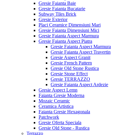
Gresie Faianta Baie
Gresie Faianta Bucatarie
Subway Tiles Brick
Gresie Exterior
Placi Ceramice Dimensiuni Mari
Gresie Faianta Dimensiuni Mici
Gresie Faianta Aspect Marmura
Gresie Faianta Aspect Piatra
Gresie Faianta Aspect Marmura
Gresie Faianta Aspect Travertin
Gresie Aspect Granit
Gresie French Pattern
Gresie Old Stone Rustica
Gresie Stone Effect
Gresie TERRAZZO
Gresie Faianta Aspect Ardezie
Gresie Aspect Lemn
Faianta Gresie Moderna
Mozaic Ceramic
Ceramica Artistica
Faianta Gresie Hexagonala
Patchwork
Gresie Oferta Speciala
Gresie Old Stone - Rustica
Terrazzo