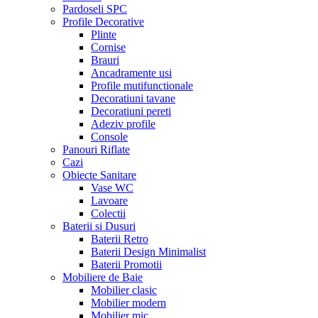
Pardoseli SPC
Profile Decorative
Plinte
Cornise
Brauri
Ancadramente usi
Profile mutifunctionale
Decoratiuni tavane
Decoratiuni pereti
Adeziv profile
Console
Panouri Riflate
Cazi
Obiecte Sanitare
Vase WC
Lavoare
Colectii
Baterii si Dusuri
Baterii Retro
Baterii Design Minimalist
Baterii Promotii
Mobiliere de Baie
Mobilier clasic
Mobilier modern
Mobilier mic