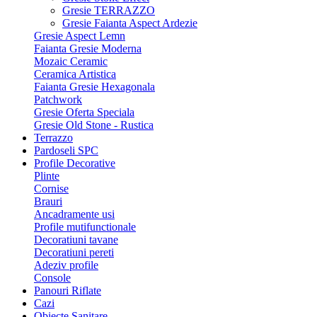
Gresie TERRAZZO
Gresie Faianta Aspect Ardezie
Gresie Aspect Lemn
Faianta Gresie Moderna
Mozaic Ceramic
Ceramica Artistica
Faianta Gresie Hexagonala
Patchwork
Gresie Oferta Speciala
Gresie Old Stone - Rustica
Terrazzo
Pardoseli SPC
Profile Decorative
Plinte
Cornise
Brauri
Ancadramente usi
Profile mutifunctionale
Decoratiuni tavane
Decoratiuni pereti
Adeziv profile
Console
Panouri Riflate
Cazi
Obiecte Sanitare