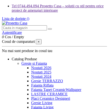
Tel 0744.494.094 Progetto Casa – solutii cu stil pentru orice
proiect de amenajari interioare
Lista de dorinte (
)
Autentificare
0
Cos
/
Empty
Cosul de cumparaturi
×
Nu mai sunt produse in cosul tau
Catalog Produse
Gresie si Faianta
Noutati 2026
Noutati 2025
Noutati 2024
Gresie TERRAZZO
Faianta Riflata
Faianta Tapet CeramicWallpaper
LASTRE CERAMICE
Placi Ceramice Designeri
Gresie Living
Faianta Living