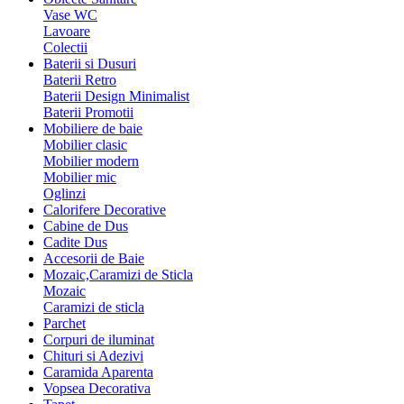
Vase WC
Lavoare
Colectii
Baterii si Dusuri
Baterii Retro
Baterii Design Minimalist
Baterii Promotii
Mobiliere de baie
Mobilier clasic
Mobilier modern
Mobilier mic
Oglinzi
Calorifere Decorative
Cabine de Dus
Cadite Dus
Accesorii de Baie
Mozaic,Caramizi de Sticla
Mozaic
Caramizi de sticla
Parchet
Corpuri de iluminat
Chituri si Adezivi
Caramida Aparenta
Vopsea Decorativa