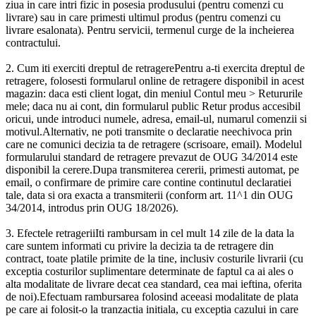
ziua in care intri fizic in posesia produsului (pentru comenzi cu
livrare) sau in care primesti ultimul produs (pentru comenzi cu
livrare esalonata). Pentru servicii, termenul curge de la incheierea
contractului.
2. Cum iti exerciti dreptul de retragerePentru a-ti exercita dreptul de
retragere, folosesti formularul online de retragere disponibil in acest
magazin: daca esti client logat, din meniul Contul meu > Retururile
mele; daca nu ai cont, din formularul public Retur produs accesibil
oricui, unde introduci numele, adresa, email-ul, numarul comenzii si
motivul.Alternativ, ne poti transmite o declaratie neechivoca prin
care ne comunici decizia ta de retragere (scrisoare, email). Modelul
formularului standard de retragere prevazut de OUG 34/2014 este
disponibil la cerere.Dupa transmiterea cererii, primesti automat, pe
email, o confirmare de primire care contine continutul declaratiei
tale, data si ora exacta a transmiterii (conform art. 11^1 din OUG
34/2014, introdus prin OUG 18/2026).
3. Efectele retrageriiIti rambursam in cel mult 14 zile de la data la
care suntem informati cu privire la decizia ta de retragere din
contract, toate platile primite de la tine, inclusiv costurile livrarii (cu
exceptia costurilor suplimentare determinate de faptul ca ai ales o
alta modalitate de livrare decat cea standard, cea mai ieftina, oferita
de noi).Efectuam rambursarea folosind aceeasi modalitate de plata
pe care ai folosit-o la tranzactia initiala, cu exceptia cazului in care