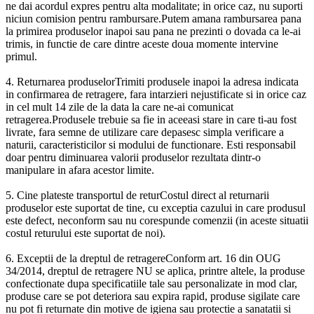
ne dai acordul expres pentru alta modalitate; in orice caz, nu suporti
niciun comision pentru rambursare.Putem amana rambursarea pana
la primirea produselor inapoi sau pana ne prezinti o dovada ca le-ai
trimis, in functie de care dintre aceste doua momente intervine
primul.
4. Returnarea produselorTrimiti produsele inapoi la adresa indicata
in confirmarea de retragere, fara intarzieri nejustificate si in orice caz
in cel mult 14 zile de la data la care ne-ai comunicat
retragerea.Produsele trebuie sa fie in aceeasi stare in care ti-au fost
livrate, fara semne de utilizare care depasesc simpla verificare a
naturii, caracteristicilor si modului de functionare. Esti responsabil
doar pentru diminuarea valorii produselor rezultata dintr-o
manipulare in afara acestor limite.
5. Cine plateste transportul de returCostul direct al returnarii
produselor este suportat de tine, cu exceptia cazului in care produsul
este defect, neconform sau nu corespunde comenzii (in aceste situatii
costul returului este suportat de noi).
6. Exceptii de la dreptul de retragereConform art. 16 din OUG
34/2014, dreptul de retragere NU se aplica, printre altele, la produse
confectionate dupa specificatiile tale sau personalizate in mod clar,
produse care se pot deteriora sau expira rapid, produse sigilate care
nu pot fi returnate din motive de igiena sau protectie a sanatatii si