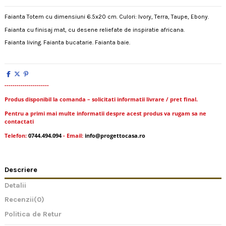
Faianta Totem cu dimensiuni 6.5x20 cm. Culori: Ivory, Terra, Taupe, Ebony.
Faianta cu finisaj mat, cu desene reliefate de inspiratie africana.
Faianta living. Faianta bucatarie. Faianta baie.
----------------------
Produs disponibil la comanda – solicitati informatii livrare / pret final.
Pentru a primi mai multe informatii despre acest produs va rugam sa ne
contactati
Telefon:
0744.494.094
- Email:
info@progettocasa.ro
Descriere
Detalii
Recenzii
(0)
Politica de Retur