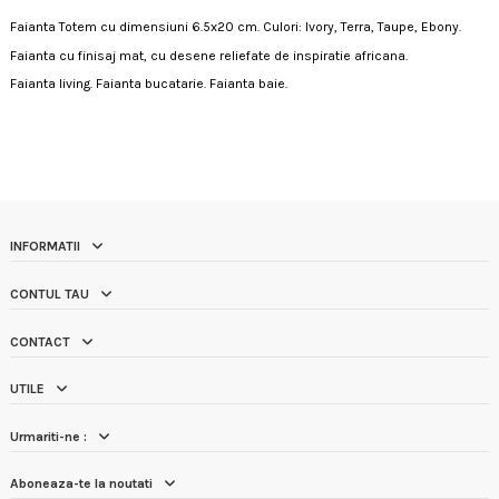
Faianta Totem cu dimensiuni 6.5x20 cm. Culori: Ivory, Terra, Taupe, Ebony.
Faianta cu finisaj mat, cu desene reliefate de inspiratie africana.
Faianta living. Faianta bucatarie. Faianta baie.
INFORMATII
CONTUL TAU
CONTACT
UTILE
Urmariti-ne :
Aboneaza-te la noutati