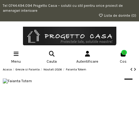
Tel 0744.494.094 Progetto Casa – solutii cu stil pentru orice proiect de
amenajari interioare
Lista de dorinte (
0
)
0
Menu
Cauta
Autentificare
Cos
Acasa
Gresie si Faianta
Noutati 2026
Faianta Totem