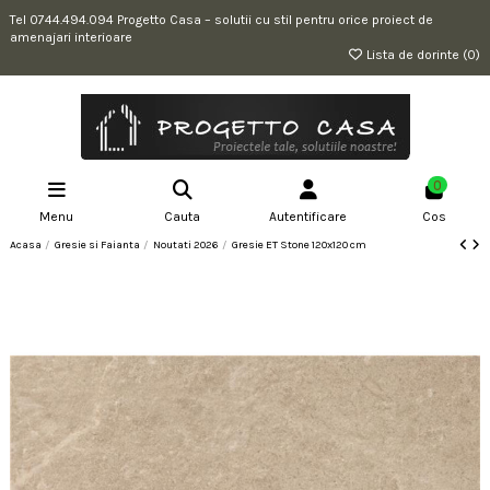
Tel 0744.494.094 Progetto Casa – solutii cu stil pentru orice proiect de
amenajari interioare
Lista de dorinte (
0
)
0
Menu
Cauta
Autentificare
Cos
Acasa
Gresie si Faianta
Noutati 2026
Gresie ET Stone 120x120 cm