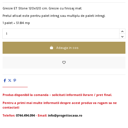
Gresie ET Stone 120x120 cm. Gresie cu finisaj mat.
Pretul afisat este pentru palet intreg sau multiplu de paleti intregi.
1 palet = 51.84 mp
Adauga in cos
----------------------
Produs disponibil la comanda – solicitati informatii livrare / pret final.
Pentru a primi mai multe informatii despre acest produs va rugam sa ne
contactati
Telefon:
0744.494.094
- Email:
info@progettocasa.ro