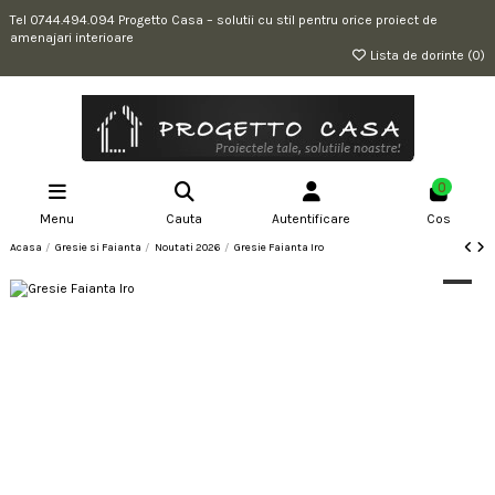
Tel 0744.494.094 Progetto Casa – solutii cu stil pentru orice proiect de
amenajari interioare
Lista de dorinte (
0
)
0
Menu
Cauta
Autentificare
Cos
Acasa
Gresie si Faianta
Noutati 2026
Gresie Faianta Iro