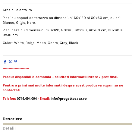
Gresie Faianta Iro.
Placi cu aspect de terrazzo cu dimensiuni 60x120 si 60x60 cm, culori:
Bianco, Grigio, Nero.
Placi baza cu dimensiuni: 120x120, 80x80, 60x120, 60x60 cm, 30x60 si
9x30 cm.
Culori: White, Beige, Moka, Ochre, Grey, Black
----------------------
Produs disponibil la comanda – solicitati informatii livrare / pret final.
Pentru a primi mai multe informatii despre acest produs va rugam sa ne
contactati
Telefon:
0744.494.094
- Email:
info@progettocasa.ro
Descriere
Detalii