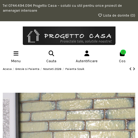
Tel 0744.494.094 Progetto Casa – solutii cu stil pentru orice proiect de
amenajari interioare
Lista de dorinte (
0
)
0
Menu
Cauta
Autentificare
Cos
Acasa
Gresie si Faianta
Noutati 2026
Faianta Souk