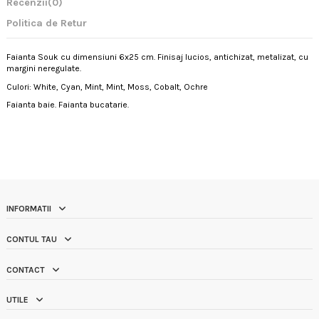
Recenzii
(0)
Politica de Retur
Faianta Souk cu dimensiuni 6x25 cm. Finisaj lucios, antichizat, metalizat, cu
margini neregulate.
Culori: White, Cyan, Mint, Mint, Moss, Cobalt, Ochre
Faianta baie. Faianta bucatarie.
INFORMATII
CONTUL TAU
CONTACT
UTILE