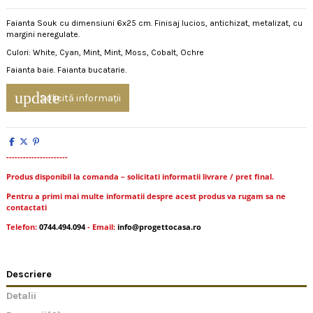
Faianta Souk cu dimensiuni 6x25 cm. Finisaj lucios, antichizat, metalizat, cu
margini neregulate.
Culori: White, Cyan, Mint, Mint, Moss, Cobalt, Ochre
Faianta baie. Faianta bucatarie.
update
Solicită informații
----------------------
Produs disponibil la comanda – solicitati informatii livrare / pret final.
Pentru a primi mai multe informatii despre acest produs va rugam sa ne
contactati
Telefon:
0744.494.094
- Email:
info@progettocasa.ro
Descriere
Detalii